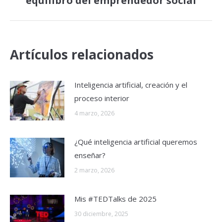
equilibro del emprendedor social
siguiente:
Artículos relacionados
Inteligencia artificial, creación y el
proceso interior
4 marzo, 2026
¿Qué inteligencia artificial queremos
enseñar?
2 marzo, 2026
Mis #TEDTalks de 2025
30 diciembre, 2025