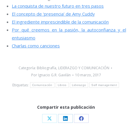
La conquista de nuestro futuro en tres pasos
El concepto de ‘presencia’ de Amy Cuddy
El ingrediente imprescindible de la comunicación
Por qué creemos en la pasión, la autoconfianza y el
entusiasmo
Charlas como canciones
Categoría:
Bibliografía
,
LIDERAZGO Y COMUNICACIÓN
Por
Ignacio G.R. Gavilán
10 marzo, 2017
Etiquetas:
Comunicación
Libros
Liderazgo
Self management
Compartir esta publicación
Share
Share
Share
on
on
on