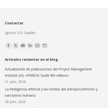
Contactar
Ignacio G.R. Gavilán
Encuéntranos en:
Facebook
X
YouTube
Linkedin
Mail
Sitio
page
page
page
page
page
web
Artículos recientes en el blog
opens
opens
opens
opens
opens
page
in
in
in
in
in
opens
Actualización de publicaciones del Project Management
new
new
new
new
new
in
Institute (III): «PMBOK Guide 8th edition»
window
window
window
window
window
new
31 julio, 2026
window
La inteligencia artificial y las heridas del antropocentrismo y
narcisismo humano
28 julio, 2026