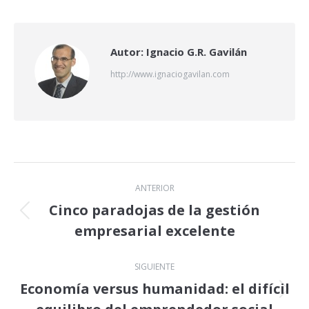
X
LinkedIn
Facebook
Autor:
Ignacio G.R. Gavilán
http://www.ignaciogavilan.com
Navegación
ANTERIOR
entre
Cinco paradojas de la gestión
Publicación
empresarial excelente
publicaciones
anterior:
SIGUIENTE
Economía versus humanidad: el difícil
Publicación