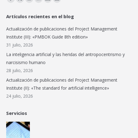
Facebook
X
YouTube
Linkedin
Mail
Sitio
page
page
page
page
page
web
Artículos recientes en el blog
opens
opens
opens
opens
opens
page
in
in
in
in
in
opens
Actualización de publicaciones del Project Management
new
new
new
new
new
in
Institute (III): «PMBOK Guide 8th edition»
window
window
window
window
window
new
31 julio, 2026
window
La inteligencia artificial y las heridas del antropocentrismo y
narcisismo humano
28 julio, 2026
Actualización de publicaciones del Project Management
Institute (II): «The standard for artificial intelligence»
24 julio, 2026
Servicios