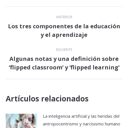
Navegación
ANTERIOR
entre
Los tres componentes de la educación
Publicación
y el aprendizaje
publicaciones
anterior:
SIGUIENTE
Algunas notas y una definición sobre
Publicación
‘flipped classroom’ y ‘flipped learning’
siguiente:
Artículos relacionados
La inteligencia artificial y las heridas del
antropocentrismo y narcisismo humano