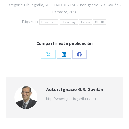
Categoría:
Bibliografía
,
SOCIEDAD DIGITAL
Por
Ignacio G.R. Gavilán
18 marzo, 2016
Etiquetas:
Educación
eLearning
Libros
MOOC
Compartir esta publicación
Share
Share
Share
on
on
on
X
LinkedIn
Facebook
Autor:
Ignacio G.R. Gavilán
http://www.ignaciogavilan.com