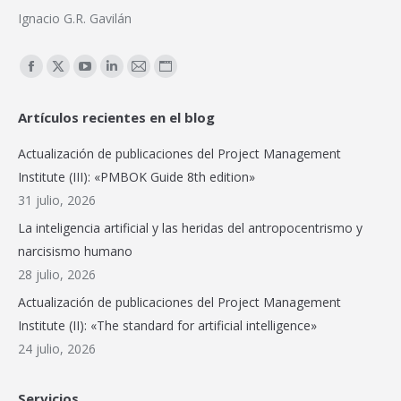
Ignacio G.R. Gavilán
Encuéntranos en:
Facebook
X
YouTube
Linkedin
Mail
Sitio
page
page
page
page
page
web
Artículos recientes en el blog
opens
opens
opens
opens
opens
page
in
in
in
in
in
opens
Actualización de publicaciones del Project Management
new
new
new
new
new
in
Institute (III): «PMBOK Guide 8th edition»
window
window
window
window
window
new
31 julio, 2026
window
La inteligencia artificial y las heridas del antropocentrismo y
narcisismo humano
28 julio, 2026
Actualización de publicaciones del Project Management
Institute (II): «The standard for artificial intelligence»
24 julio, 2026
Servicios