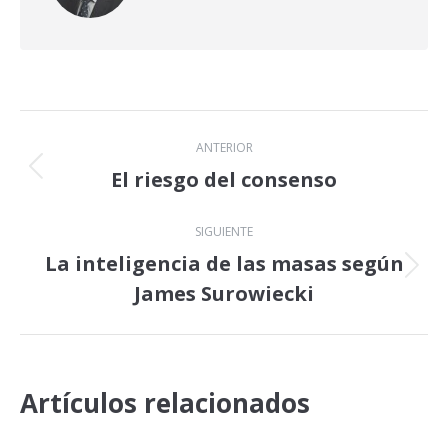
Navegación
ANTERIOR
entre
El riesgo del consenso
Publicación
anterior:
publicaciones
SIGUIENTE
La inteligencia de las masas según
Publicación
James Surowiecki
siguiente:
Artículos relacionados