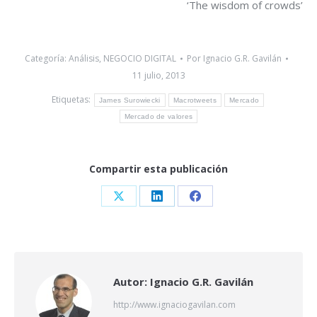
‘The wisdom of crowds’
Categoría:
Análisis
,
NEGOCIO DIGITAL
Por
Ignacio G.R. Gavilán
11 julio, 2013
Etiquetas:
James Surowiecki
Macrotweets
Mercado
Mercado de valores
Compartir esta publicación
Share
Share
Share
on
on
on
X
LinkedIn
Facebook
Autor:
Ignacio G.R. Gavilán
http://www.ignaciogavilan.com