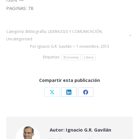
PAGINAS: 78
Categoría:
Bibliografía
,
LIDERAZGO Y COMUNICACIÓN
,
Uncategorized
Por
Ignacio G.R. Gavilán
1 noviembre, 2013
Etiquetas:
Economia
Libros
Compartir esta publicación
Share
Share
Share
on
on
on
X
LinkedIn
Facebook
Autor:
Ignacio G.R. Gavilán