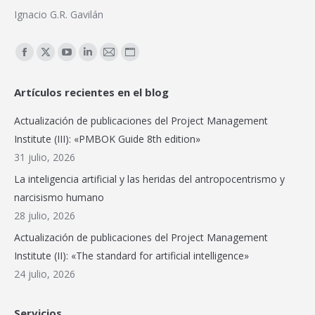
Ignacio G.R. Gavilán
Encuéntranos en:
Facebook
X
YouTube
Linkedin
Mail
Sitio
page
page
page
page
page
web
Artículos recientes en el blog
opens
opens
opens
opens
opens
page
in
in
in
in
in
opens
Actualización de publicaciones del Project Management
new
new
new
new
new
in
Institute (III): «PMBOK Guide 8th edition»
window
window
window
window
window
new
31 julio, 2026
window
La inteligencia artificial y las heridas del antropocentrismo y
narcisismo humano
28 julio, 2026
Actualización de publicaciones del Project Management
Institute (II): «The standard for artificial intelligence»
24 julio, 2026
Servicios