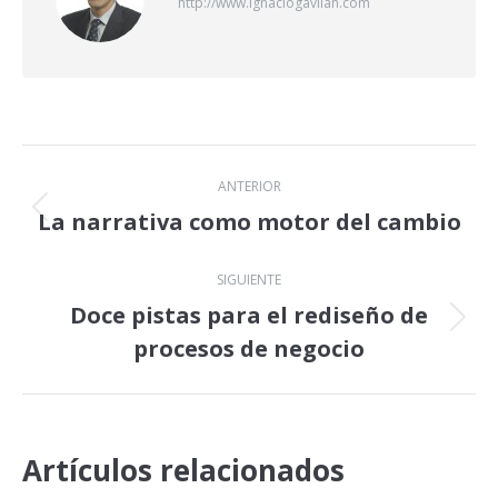
http://www.ignaciogavilan.com
Navegación
ANTERIOR
entre
La narrativa como motor del cambio
Publicación
anterior:
publicaciones
SIGUIENTE
Doce pistas para el rediseño de
Publicación
procesos de negocio
siguiente:
Artículos relacionados