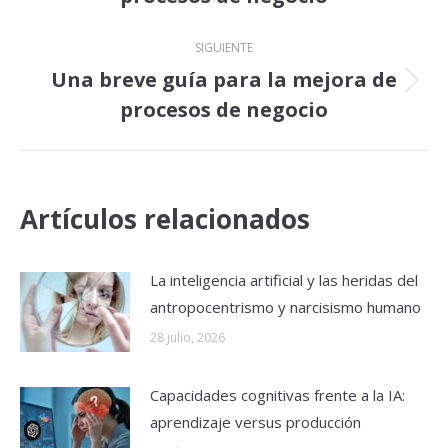
publicaciones
anterior:
SIGUIENTE
Una breve guía para la mejora de
Publicación
procesos de negocio
siguiente:
Artículos relacionados
La inteligencia artificial y las heridas del
antropocentrismo y narcisismo humano
28 julio, 2026
Capacidades cognitivas frente a la IA:
aprendizaje versus producción