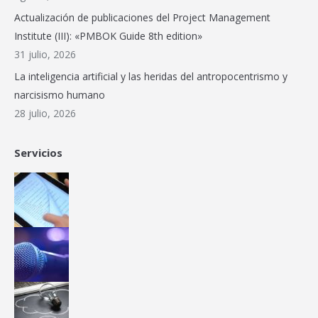
window
window
window
window
window
new
Actualización de publicaciones del Project Management
window
Institute (III): «PMBOK Guide 8th edition»
31 julio, 2026
La inteligencia artificial y las heridas del antropocentrismo y
narcisismo humano
28 julio, 2026
Servicios