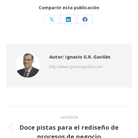
Compartir esta publicación
Share
Share
Share
on
on
on
X
LinkedIn
Facebook
Autor:
Ignacio G.R. Gavilán
http://www.ignaciogavilan.com
Navegación
ANTERIOR
entre
Doce pistas para el rediseño de
Publicación
procesos de negocio