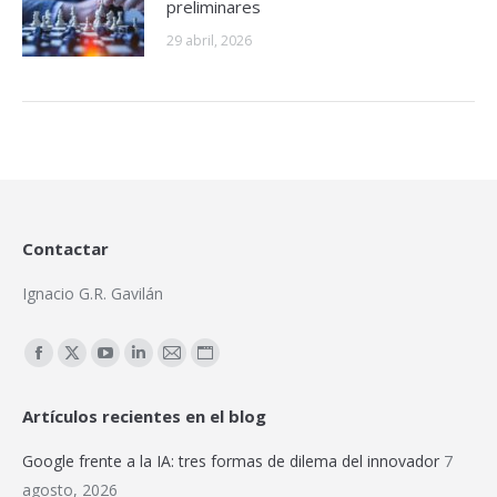
preliminares
29 abril, 2026
Contactar
Ignacio G.R. Gavilán
Encuéntranos en:
Facebook
X
YouTube
Linkedin
Mail
Sitio
page
page
page
page
page
web
Artículos recientes en el blog
opens
opens
opens
opens
opens
page
in
in
in
in
in
opens
Google frente a la IA: tres formas de dilema del innovador
7
new
new
new
new
new
in
agosto, 2026