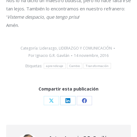
Nos lo ha dicho un maestro budista, pero no hace falta irse
tan lejos. También lo encontramos en nuestro refranero:
‘
Vísteme despacio, que tengo prisa
‘
Amén.
Categoría:
Liderazgo
,
LIDERAZGO Y COMUNICACIÓN
Por
Ignacio G.R. Gavilán
14 noviembre, 2016
Etiquetas:
aprendizaje
Cambio
Transformación
Compartir esta publicación
Share
Share
Share
on
on
on
X
LinkedIn
Facebook