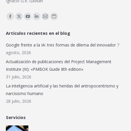
Ignacio G.R. Gavilán
Encuéntranos en:
Facebook
X
YouTube
Linkedin
Mail
Sitio
page
page
page
page
page
web
Artículos recientes en el blog
opens
opens
opens
opens
opens
page
in
in
in
in
in
opens
Google frente a la IA: tres formas de dilema del innovador
7
new
new
new
new
new
in
agosto, 2026
window
window
window
window
window
new
Actualización de publicaciones del Project Management
window
Institute (III): «PMBOK Guide 8th edition»
31 julio, 2026
La inteligencia artificial y las heridas del antropocentrismo y
narcisismo humano
28 julio, 2026
Servicios