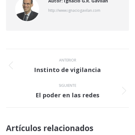
Autor:
Ignacio G.R. Gavilán
http://www.ignaciogavilan.com
Navegación
ANTERIOR
entre
Instinto de vigilancia
Publicación
anterior:
publicaciones
SIGUIENTE
El poder en las redes
Publicación
siguiente:
Artículos relacionados