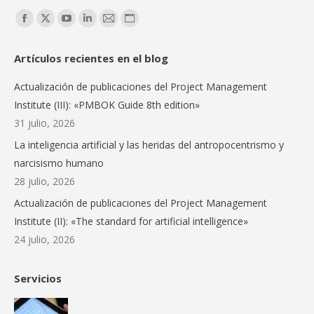
Encuéntranos en:
Facebook
X
YouTube
Linkedin
Mail
Sitio
page
page
page
page
page
web
Artículos recientes en el blog
opens
opens
opens
opens
opens
page
in
in
in
in
in
opens
Actualización de publicaciones del Project Management
new
new
new
new
new
in
Institute (III): «PMBOK Guide 8th edition»
window
window
window
window
window
new
31 julio, 2026
window
La inteligencia artificial y las heridas del antropocentrismo y
narcisismo humano
28 julio, 2026
Actualización de publicaciones del Project Management
Institute (II): «The standard for artificial intelligence»
24 julio, 2026
Servicios