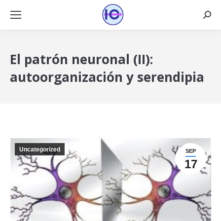
Busca
El patrón neuronal (II):
autoorganización y serendipia
Uncategorized
SEP
17