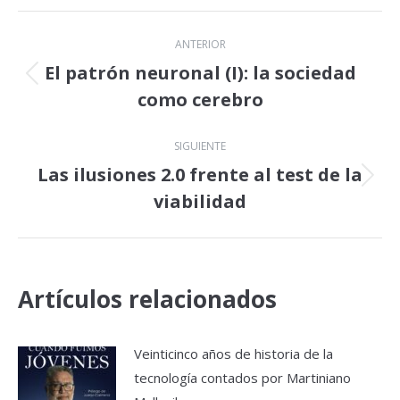
Navegación
ANTERIOR
entre
El patrón neuronal (I): la sociedad
Publicación
como cerebro
publicaciones
anterior:
SIGUIENTE
Las ilusiones 2.0 frente al test de la
Publicación
viabilidad
siguiente:
Artículos relacionados
Veinticinco años de historia de la
tecnología contados por Martiniano