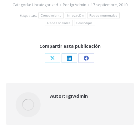
Categoría:
Uncategorized
Por
IgrAdmin
17 septiembre, 2010
Etiquetas:
Conocimiento
innovación
Redes neuronales
Redes sociales
Serendipia
Compartir esta publicación
Share
Share
Share
on
on
on
X
LinkedIn
Facebook
Autor:
IgrAdmin