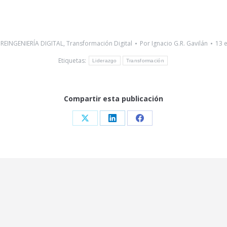
:
REINGENIERÍA DIGITAL
,
Transformación Digital
Por
Ignacio G.R. Gavilán
13 
Etiquetas:
Liderazgo
Transformación
Compartir esta publicación
Share
Share
Share
on
on
on
X
LinkedIn
Facebook