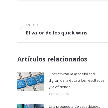
Navegación
ANTERIOR
entre
El valor de los quick wins
Publicación
anterior:
publicaciones
Artículos relacionados
Operativizar la accesibilidad
digital: de la ética a los resultados
y la eficiencia
14 mayo, 2026
Una propuesta de capacidades