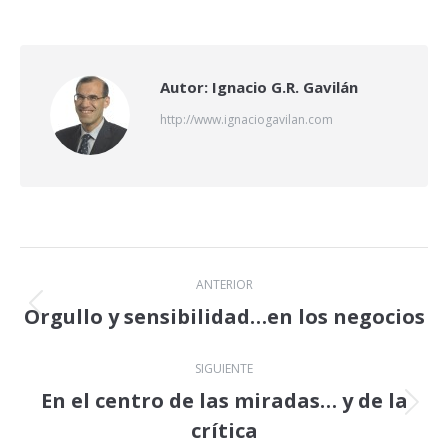
on
on
on
X
LinkedIn
Facebook
Autor:
Ignacio G.R. Gavilán
http://www.ignaciogavilan.com
Navegación
ANTERIOR
entre
Orgullo y sensibilidad…en los negocios
Publicación
anterior:
publicaciones
SIGUIENTE
En el centro de las miradas… y de la
Publicación
crítica
siguiente: