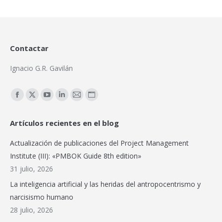
Contactar
Ignacio G.R. Gavilán
Encuéntranos en:
Facebook
X
YouTube
Linkedin
Mail
Sitio
page
page
page
page
page
web
Artículos recientes en el blog
opens
opens
opens
opens
opens
page
in
in
in
in
in
opens
Actualización de publicaciones del Project Management
new
new
new
new
new
in
Institute (III): «PMBOK Guide 8th edition»
window
window
window
window
window
new
31 julio, 2026
window
La inteligencia artificial y las heridas del antropocentrismo y
narcisismo humano
28 julio, 2026