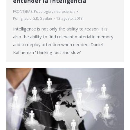
entender la inteligencia
FRONTERAS
,
Psicología y neurociencia
Por
Ignacio G.R. Gavilán
13 agosto, 2013
Intelligence is not only the ability to reason; it is
also the ability to find relevant material in memory
and to deploy attention when needed. Daniel
Kahneman ‘Thinking fast and slow’