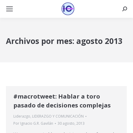
Busca
Archivos por mes:
agosto 2013
#macrotweet: Hablar a toro
pasado de decisiones complejas
Liderazgo
,
LIDERAZGO Y COMUNICACIÓN
Por
Ignacio G.R. Gavilán
30 agosto, 2013