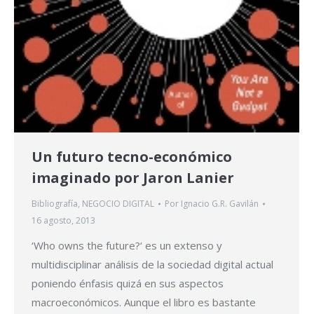
Un futuro tecno-económico
imaginado por Jaron Lanier
Bibliografía
,
NEGOCIO DIGITAL
Por
Ignacio G.R. Gavilán
16 agosto, 2013
‘Who owns the future?‘ es un extenso y
multidisciplinar análisis de la sociedad digital actual
poniendo énfasis quizá en sus aspectos
macroeconómicos. Aunque el libro es bastante