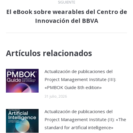
SIGUIENTE
El eBook sobre wearables del Centro de
Publicación
Innovación del BBVA
siguiente:
Artículos relacionados
Actualización de publicaciones del
Project Management Institute (III):
«PMBOK Guide 8th edition»
31 julio, 2026
Actualización de publicaciones del
Project Management Institute (II): «The
standard for artificial intelligence»