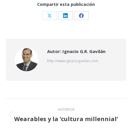
Compartir esta publicación
Share
Share
Share
on
on
on
X
LinkedIn
Facebook
Autor:
Ignacio G.R. Gavilán
http://www.ignaciogavilan.com
Navegación
ANTERIOR
entre
Wearables y la ‘cultura millennial’
Publicación
anterior:
publicaciones