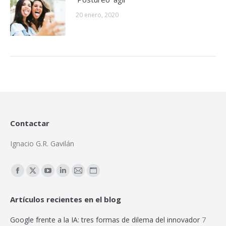
20 enero, 2020
Contactar
Ignacio G.R. Gavilán
Encuéntranos en:
Facebook
X
YouTube
Linkedin
Mail
Sitio
page
page
page
page
page
web
Artículos recientes en el blog
opens
opens
opens
opens
opens
page
in
in
in
in
in
opens
Google frente a la IA: tres formas de dilema del innovador
7