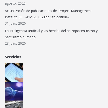
new
new
new
new
new
in
agosto, 2026
window
window
window
window
window
new
Actualización de publicaciones del Project Management
window
Institute (III): «PMBOK Guide 8th edition»
31 julio, 2026
La inteligencia artificial y las heridas del antropocentrismo y
narcisismo humano
28 julio, 2026
Servicios