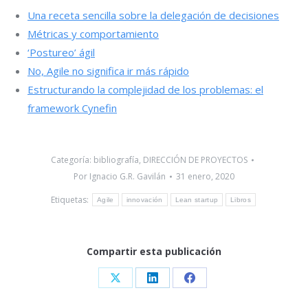
Una receta sencilla sobre la delegación de decisiones
Métricas y comportamiento
‘Postureo’ ágil
No, Agile no significa ir más rápido
Estructurando la complejidad de los problemas: el
framework Cynefin
Categoría:
bibliografía
,
DIRECCIÓN DE PROYECTOS
Por
Ignacio G.R. Gavilán
31 enero, 2020
Etiquetas:
Agile
innovación
Lean startup
Libros
Compartir esta publicación
Share
Share
Share
on
on
on