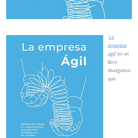
‘
La
empresa
ágil
‘ es un
libro
divulgativo
que