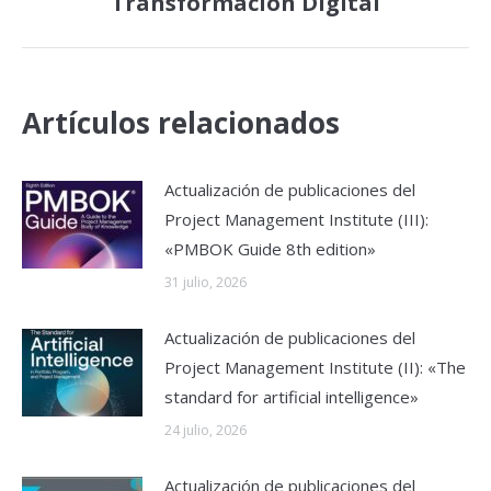
Transformación Digital
siguiente:
Artículos relacionados
Actualización de publicaciones del
Project Management Institute (III):
«PMBOK Guide 8th edition»
31 julio, 2026
Actualización de publicaciones del
Project Management Institute (II): «The
standard for artificial intelligence»
24 julio, 2026
Actualización de publicaciones del