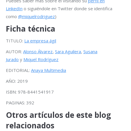
Puedes saber más sobre él visitando su
perfil en
LinkedIn
o siguiéndole en Twitter donde se identifica
como
@miquelrodriguez
)
Ficha técnica
TITULO:
La empresa ágil
AUTOR:
Alonso Álvarez
,
Sara Aguilera
,
Susana
Jurado
y
Miquel Rodríguez
EDITORIAL:
Anaya Multimedia
AÑO: 2019
ISBN: 978-8441541917
PAGINAS: 392
Otros artículos de este blog
relacionados