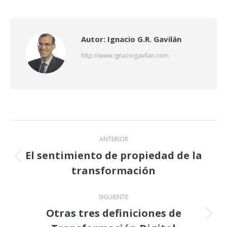
X
LinkedIn
Facebook
Autor:
Ignacio G.R. Gavilán
http://www.ignaciogavilan.com
Navegación
ANTERIOR
entre
El sentimiento de propiedad de la
Publicación
transformación
publicaciones
anterior:
SIGUIENTE
Otras tres definiciones de
Publicación