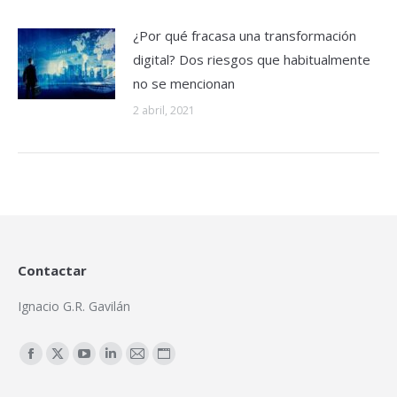
¿Por qué fracasa una transformación
digital? Dos riesgos que habitualmente
no se mencionan
2 abril, 2021
Contactar
Ignacio G.R. Gavilán
Encuéntranos en:
Facebook
X
YouTube
Linkedin
Mail
Sitio
page
page
page
page
page
web