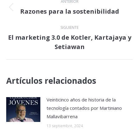
ANTERIOR
entre
Razones para la sostenibilidad
Publicación
anterior:
publicaciones
SIGUIENTE
El marketing 3.0 de Kotler, Kartajaya y
Publicación
Setiawan
siguiente:
Artículos relacionados
Veinticinco años de historia de la
tecnología contados por Martiniano
Mallavibarrena
13 septiembre, 2024