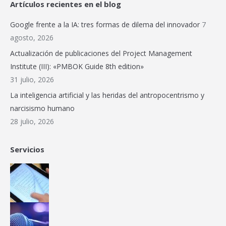
Artículos recientes en el blog
opens
opens
opens
opens
opens
page
in
in
in
in
in
opens
Google frente a la IA: tres formas de dilema del innovador
7
new
new
new
new
new
in
agosto, 2026
window
window
window
window
window
new
Actualización de publicaciones del Project Management
window
Institute (III): «PMBOK Guide 8th edition»
31 julio, 2026
La inteligencia artificial y las heridas del antropocentrismo y
narcisismo humano
28 julio, 2026
Servicios