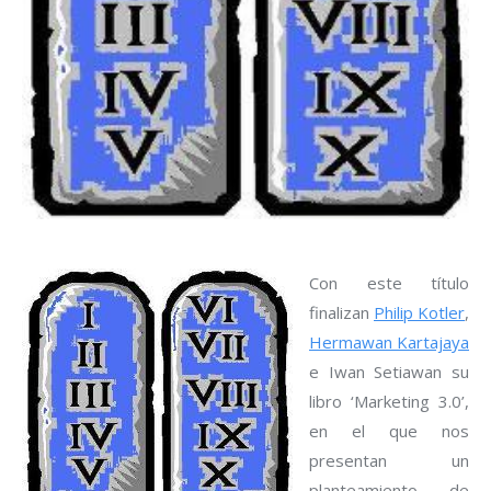
Con este título
finalizan
Philip Kotler
,
Hermawan Kartajaya
e Iwan Setiawan su
libro ‘Marketing 3.0’,
en el que nos
presentan un
planteamiento de