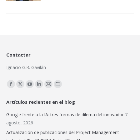
Contactar
Ignacio G.R. Gavilán
Encuéntranos en:
Facebook
X
YouTube
Linkedin
Mail
Sitio
page
page
page
page
page
web
Artículos recientes en el blog
opens
opens
opens
opens
opens
page
in
in
in
in
in
opens
Google frente a la IA: tres formas de dilema del innovador
7
new
new
new
new
new
in
agosto, 2026
window
window
window
window
window
new
Actualización de publicaciones del Project Management
window