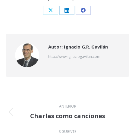
Share
Share
Share
on
on
on
X
LinkedIn
Facebook
Autor:
Ignacio G.R. Gavilán
http://www.ignaciogavilan.com
Navegación
ANTERIOR
entre
Charlas como canciones
Publicación
anterior:
publicaciones
SIGUIENTE