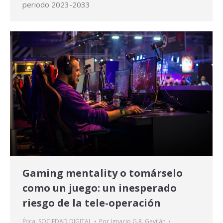
periodo 2023-2033
Gaming mentality o tomárselo
como un juego: un inesperado
riesgo de la tele-operación
Ética
,
SOCIEDAD DIGITAL
Por
Ignacio G.R. Gavilán