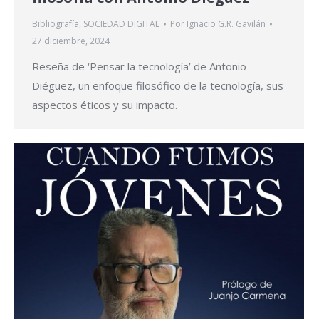
Bibliografía
,
SOCIEDAD DIGITAL
Por
Ignacio G.R. Gavilán
27 diciembre, 2024
Reseña de ‘Pensar la tecnología’ de Antonio
Diéguez, un enfoque filosófico de la tecnología, sus
aspectos éticos y su impacto.