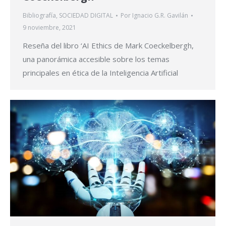
Bibliografía
,
SOCIEDAD DIGITAL
Por
Ignacio G.R. Gavilán
9 noviembre, 2021
Reseña del libro ‘AI Ethics de Mark Coeckelbergh,
una panorámica accesible sobre los temas
principales en ética de la Inteligencia Artificial