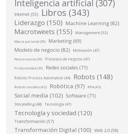
Inteligencia artificial
(307)
Libros
(343)
Internet
(55)
Liderazgo
(150)
Machine Learning
(82)
Macrotweets
(155)
Management
(52)
Marketing
(69)
Marca personal
(39)
Modelo de negocio
(82)
Motivación
(47)
Procesos de negocio
(47)
Neurociencia
(39)
Redes sociales
(71)
Productividad
(39)
Robots
(148)
Robotic Process Automation
(44)
Robótica
(97)
Robots sociales
(42)
RPA
(43)
Social media
(102)
Software
(71)
Storytelling
(48)
Tecnología
(47)
Tecnología y sociedad
(120)
Transformación
(57)
Transformación Digital
(100)
Web 2.0
(58)