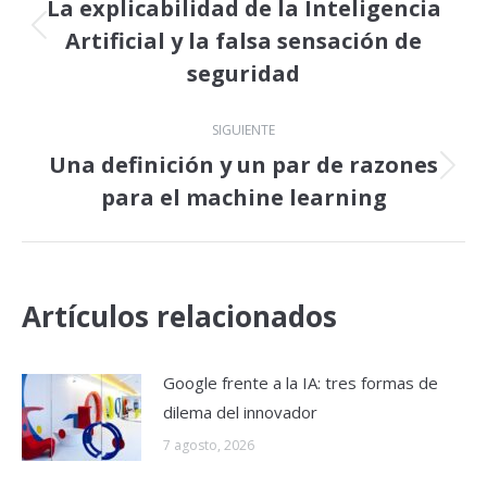
entre
La explicabilidad de la Inteligencia
Artificial y la falsa sensación de
Publicación
publicaciones
anterior:
seguridad
SIGUIENTE
Una definición y un par de razones
Publicación
para el machine learning
siguiente:
Artículos relacionados
Google frente a la IA: tres formas de
dilema del innovador
7 agosto, 2026