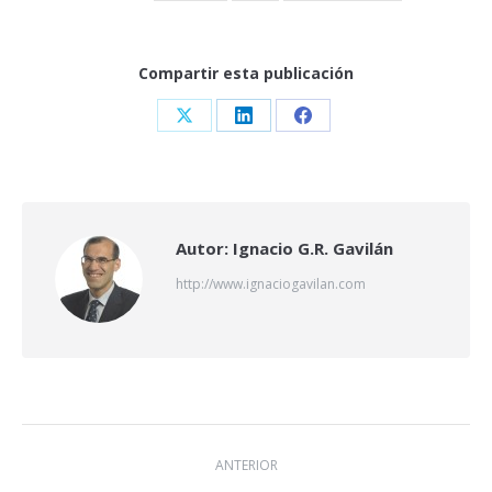
Compartir esta publicación
Share
Share
Share
on
on
on
X
LinkedIn
Facebook
Autor:
Ignacio G.R. Gavilán
http://www.ignaciogavilan.com
Navegación
ANTERIOR