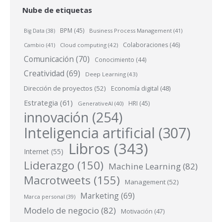
Nube de etiquetas
BPM
(45)
Business Process Management
(41)
Big Data
(38)
Colaboraciones
(46)
Cambio
(41)
Cloud computing
(42)
Comunicación
(70)
Conocimiento
(44)
Creatividad
(69)
Deep Learning
(43)
Dirección de proyectos
(52)
Economía digital
(48)
Estrategia
(61)
HRI
(45)
GenerativeAI
(40)
innovación
(254)
Inteligencia artificial
(307)
Libros
(343)
Internet
(55)
Liderazgo
(150)
Machine Learning
(82)
Macrotweets
(155)
Management
(52)
Marketing
(69)
Marca personal
(39)
Modelo de negocio
(82)
Motivación
(47)