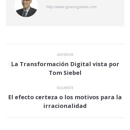
http://www.ignaciogavilan.com
Navegación
ANTERIOR
entre
La Transformación Digital vista por
Publicación
Tom Siebel
publicaciones
anterior:
SIGUIENTE
El efecto certeza o los motivos para la
Publicación
irracionalidad
siguiente: