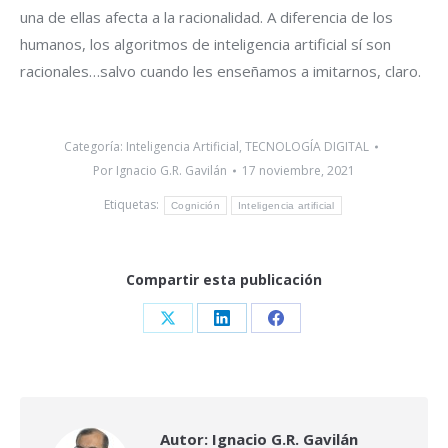
una de ellas afecta a la racionalidad. A diferencia de los
humanos, los algoritmos de inteligencia artificial sí son
racionales…salvo cuando les enseñamos a imitarnos, claro.
Categoría:
Inteligencia Artificial
,
TECNOLOGÍA DIGITAL
Por
Ignacio G.R. Gavilán
17 noviembre, 2021
Etiquetas:
Cognición
Inteligencia artificial
Compartir esta publicación
Share
Share
Share
on
on
on
X
LinkedIn
Facebook
Autor:
Ignacio G.R. Gavilán