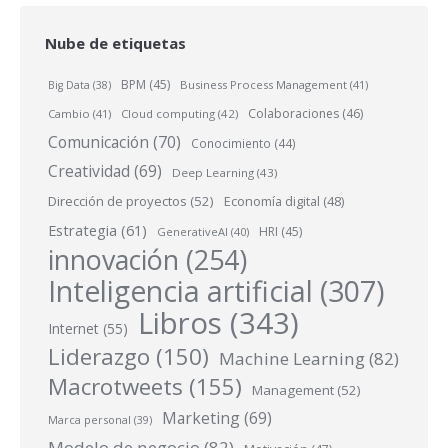
Nube de etiquetas
BPM
(45)
Business Process Management
(41)
Big Data
(38)
Colaboraciones
(46)
Cambio
(41)
Cloud computing
(42)
Comunicación
(70)
Conocimiento
(44)
Creatividad
(69)
Deep Learning
(43)
Dirección de proyectos
(52)
Economía digital
(48)
Estrategia
(61)
HRI
(45)
GenerativeAI
(40)
innovación
(254)
Inteligencia artificial
(307)
Libros
(343)
Internet
(55)
Liderazgo
(150)
Machine Learning
(82)
Macrotweets
(155)
Management
(52)
Marketing
(69)
Marca personal
(39)
Modelo de negocio
(82)