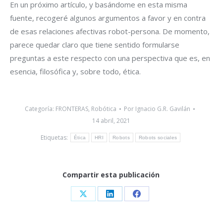
En un próximo artículo, y basándome en esta misma
fuente, recogeré algunos argumentos a favor y en contra
de esas relaciones afectivas robot-persona. De momento,
parece quedar claro que tiene sentido formularse
preguntas a este respecto con una perspectiva que es, en
esencia, filosófica y, sobre todo, ética.
Categoría:
FRONTERAS
,
Robótica
Por
Ignacio G.R. Gavilán
14 abril, 2021
Etiquetas:
Ética
HRI
Robots
Robots sociales
Compartir esta publicación
Share
Share
Share
on
on
on