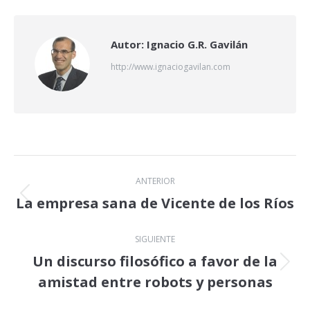
X
LinkedIn
Facebook
Autor:
Ignacio G.R. Gavilán
http://www.ignaciogavilan.com
Navegación
ANTERIOR
entre
La empresa sana de Vicente de los Ríos
Publicación
anterior:
publicaciones
SIGUIENTE
Un discurso filosófico a favor de la
Publicación
amistad entre robots y personas
siguiente: