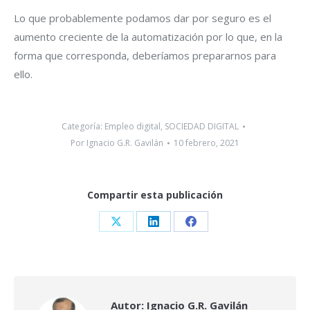
Lo que probablemente podamos dar por seguro es el
aumento creciente de la automatización por lo que, en la
forma que corresponda, deberíamos prepararnos para
ello.
Categoría:
Empleo digital
,
SOCIEDAD DIGITAL
Por
Ignacio G.R. Gavilán
10 febrero, 2021
Compartir esta publicación
Share
Share
Share
on
on
on
X
LinkedIn
Facebook
Autor:
Ignacio G.R. Gavilán