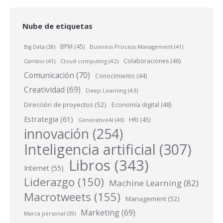
Nube de etiquetas
BPM
(45)
Business Process Management
(41)
Big Data
(38)
Colaboraciones
(46)
Cambio
(41)
Cloud computing
(42)
Comunicación
(70)
Conocimiento
(44)
Creatividad
(69)
Deep Learning
(43)
Dirección de proyectos
(52)
Economía digital
(48)
Estrategia
(61)
HRI
(45)
GenerativeAI
(40)
innovación
(254)
Inteligencia artificial
(307)
Libros
(343)
Internet
(55)
Liderazgo
(150)
Machine Learning
(82)
Macrotweets
(155)
Management
(52)
Marketing
(69)
Marca personal
(39)