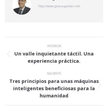
http://www.ignaciogavilan.com
Navegación
ANTERIOR
entre
Un valle inquietante táctil. Una
Publicación
experiencia práctica.
publicaciones
anterior:
SIGUIENTE
Tres principios para unas máquinas
inteligentes beneficiosas para la
Publicación
siguiente:
humanidad