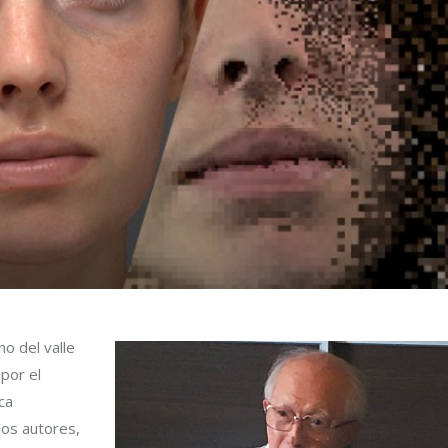
o del valle
 por el
ca
nos autores,