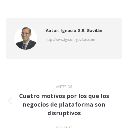
on
on
on
X
LinkedIn
Facebook
Autor:
Ignacio G.R. Gavilán
http://www.ignaciogavilan.com
Navegación
ANTERIOR
entre
Cuatro motivos por los que los
negocios de plataforma son
Publicación
publicaciones
anterior:
disruptivos
SIGUIENTE