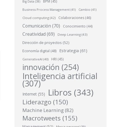
BPM
(45)
Big Data
(38)
Business Process Management
(41)
Cambio
(41)
Colaboraciones
(46)
Cloud computing
(42)
Comunicación
(70)
Conocimiento
(44)
Creatividad
(69)
Deep Learning
(43)
Dirección de proyectos
(52)
Estrategia
(61)
Economía digital
(48)
HRI
(45)
GenerativeAI
(40)
innovación
(254)
Inteligencia artificial
(307)
Libros
(343)
Internet
(55)
Liderazgo
(150)
Machine Learning
(82)
Macrotweets
(155)
Management
(52)
Marca personal
(39)