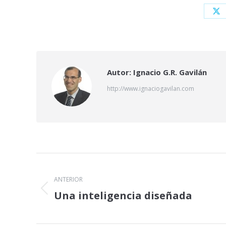
Sh
on
X
Autor:
Ignacio G.R. Gavilán
http://www.ignaciogavilan.com
Navegación
entre
ANTERIOR
Una inteligencia diseñada
Publicación
publicaciones
anterior: