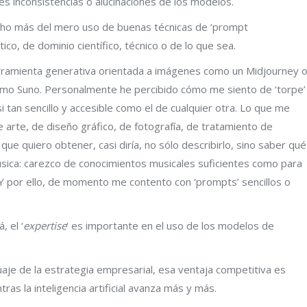
s inconsistencias o alucinaciones de los modelos.
cho más del mero uso de buenas técnicas de ‘prompt
ico, de dominio científico, técnico o de lo que sea.
erramienta generativa orientada a imágenes como un Midjourney 
 como Suno. Personalmente he percibido cómo me siento de ‘torpe’
i tan sencillo y accesible como el de cualquier otra. Lo que me
e arte, de diseño gráfico, de fotografía, de tratamiento de
que quiero obtener, casi diría, no sólo describirlo, sino saber qué
úsica: carezco de conocimientos musicales suficientes como para
 Y por ello, de momento me contento con ‘prompts’ sencillos o
 el ‘
expertise
‘ es importante en el uso de los modelos de
uaje de la estrategia empresarial, esa ventaja competitiva es
tras la inteligencia artificial avanza más y más.