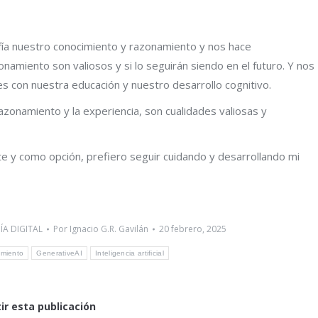
esafía nuestro conocimiento y razonamiento y nos hace
amiento son valiosos y si lo seguirán siendo en el futuro. Y nos
con nuestra educación y nuestro desarrollo cognitivo.
azonamiento y la experiencia, son cualidades valiosas y
te y como opción, prefiero seguir cuidando y desarrollando mi
A DIGITAL
Por
Ignacio G.R. Gavilán
20 febrero, 2025
imiento
GenerativeAI
Inteligencia artificial
r esta publicación