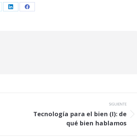
are
Share
Share
on
on
LinkedIn
Facebook
SIGUIENTE
Tecnología para el bien (I): de
Publicación
qué bien hablamos
siguiente: