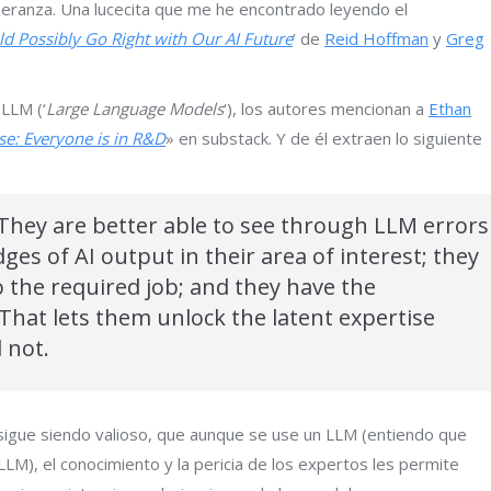
peranza. Una lucecita que me he encontrado leyendo el
d Possibly Go Right with Our AI Future
‘ de
Reid Hoffman
y
Greg
LLM (‘
Large Language Models
‘), los autores mencionan a
Ethan
se: Everyone is in R&D
» en substack. Y de él extraen lo siguiente
hey are better able to see through LLM errors
ges of AI output in their area of interest; they
do the required job; and they have the
 That lets them unlock the latent expertise
 not.
o sigue siendo valioso, que aunque se use un LLM (entiendo que
M), el conocimiento y la pericia de los expertos les permite