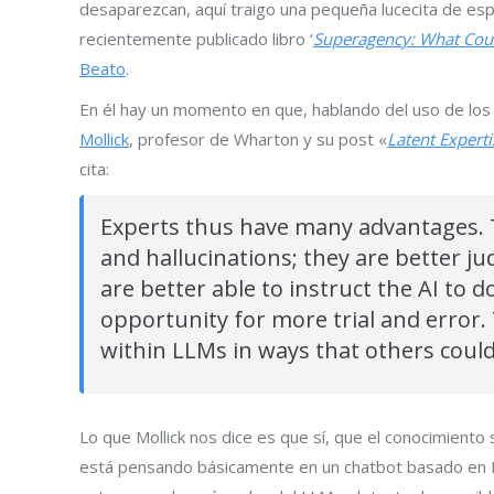
desaparezcan, aquí traigo una pequeña lucecita de es
recientemente publicado libro ‘
Superagency: What Coul
Beato
.
En él hay un momento en que, hablando del uso de los 
Mollick
, profesor de Wharton y su post «
Latent Experti
cita:
Experts thus have many advantages. T
and hallucinations; they are better jud
are better able to instruct the AI to 
opportunity for more trial and error.
within LLMs in ways that others could
Lo que Mollick nos dice es que sí, que el conocimient
está pensando básicamente en un chatbot basado en LL