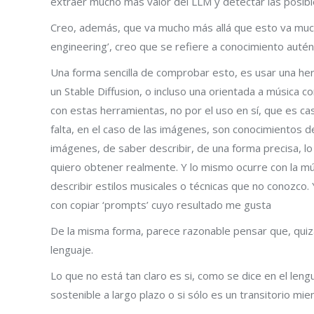
extraer mucho más valor del LLM y detectar las posible
Creo, además, que va mucho más allá que esto va mu
engineering’, creo que se refiere a conocimiento autént
Una forma sencilla de comprobar esto, es usar una h
un Stable Diffusion, o incluso una orientada a música
con estas herramientas, no por el uso en sí, que es cas
falta, en el caso de las imágenes, son conocimientos d
imágenes, de saber describir, de una forma precisa, lo 
quiero obtener realmente. Y lo mismo ocurre con la m
describir estilos musicales o técnicas que no conozco.
con copiar ‘prompts’ cuyo resultado me gusta
De la misma forma, parece razonable pensar que, quizá,
lenguaje.
Lo que no está tan claro es si, como se dice en el leng
sostenible a largo plazo o si sólo es un transitorio mien