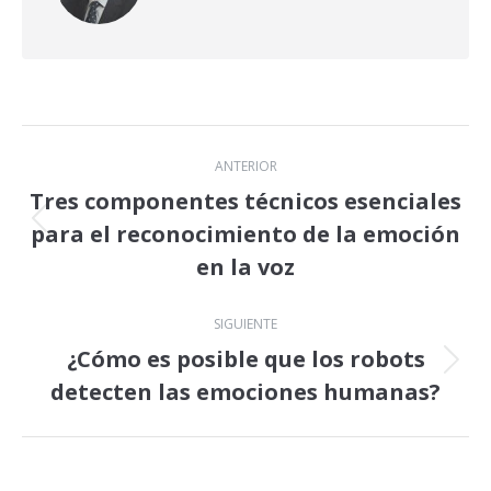
Navegación
ANTERIOR
entre
Tres componentes técnicos esenciales
para el reconocimiento de la emoción
Publicación
publicaciones
anterior:
en la voz
SIGUIENTE
¿Cómo es posible que los robots
Publicación
detecten las emociones humanas?
siguiente: