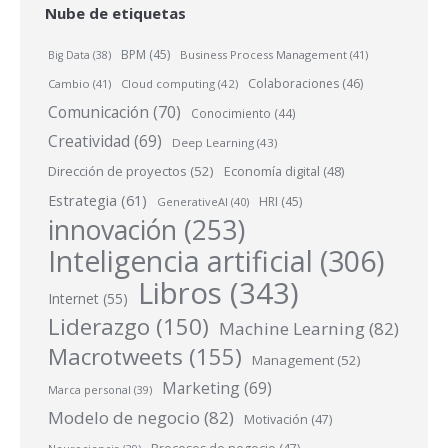
Nube de etiquetas
BPM
(45)
Business Process Management
(41)
Big Data
(38)
Colaboraciones
(46)
Cambio
(41)
Cloud computing
(42)
Comunicación
(70)
Conocimiento
(44)
Creatividad
(69)
Deep Learning
(43)
Dirección de proyectos
(52)
Economía digital
(48)
Estrategia
(61)
HRI
(45)
GenerativeAI
(40)
innovación
(253)
Inteligencia artificial
(306)
Libros
(343)
Internet
(55)
Liderazgo
(150)
Machine Learning
(82)
Macrotweets
(155)
Management
(52)
Marketing
(69)
Marca personal
(39)
Modelo de negocio
(82)
Motivación
(47)