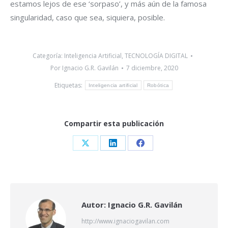
estamos lejos de ese ‘sorpaso’, y más aún de la famosa
singularidad, caso que sea, siquiera, posible.
Categoría:
Inteligencia Artificial
,
TECNOLOGÍA DIGITAL
Por
Ignacio G.R. Gavilán
7 diciembre, 2020
Etiquetas:
Inteligencia artificial
Robótica
Compartir esta publicación
Share
Share
Share
on
on
on
X
LinkedIn
Facebook
Autor:
Ignacio G.R. Gavilán
http://www.ignaciogavilan.com