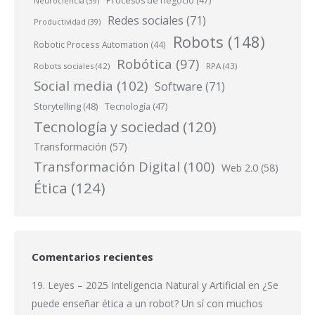
Procesos de negocio
(47)
Neurociencia
(39)
Redes sociales
(71)
Productividad
(39)
Robots
(148)
Robotic Process Automation
(44)
Robótica
(97)
Robots sociales
(42)
RPA
(43)
Social media
(102)
Software
(71)
Storytelling
(48)
Tecnología
(47)
Tecnología y sociedad
(120)
Transformación
(57)
Transformación Digital
(100)
Web 2.0
(58)
Ética
(124)
Comentarios recientes
19. Leyes – 2025 Inteligencia Natural y Artificial
en
¿Se
puede enseñar ética a un robot? Un sí con muchos