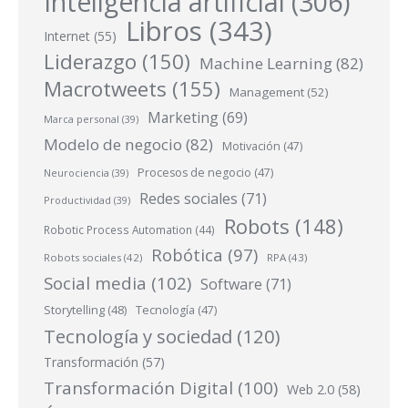
Inteligencia artificial
(306)
Libros
(343)
Internet
(55)
Liderazgo
(150)
Machine Learning
(82)
Macrotweets
(155)
Management
(52)
Marketing
(69)
Marca personal
(39)
Modelo de negocio
(82)
Motivación
(47)
Procesos de negocio
(47)
Neurociencia
(39)
Redes sociales
(71)
Productividad
(39)
Robots
(148)
Robotic Process Automation
(44)
Robótica
(97)
Robots sociales
(42)
RPA
(43)
Social media
(102)
Software
(71)
Storytelling
(48)
Tecnología
(47)
Tecnología y sociedad
(120)
Transformación
(57)
Transformación Digital
(100)
Web 2.0
(58)