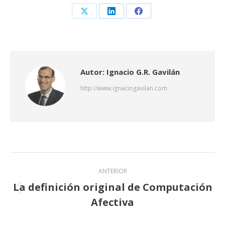
Share
Share
Share
on
on
on
X
LinkedIn
Facebook
Autor:
Ignacio G.R. Gavilán
http://www.ignaciogavilan.com
Navegación
ANTERIOR
entre
La definición original de Computación
Publicación
Afectiva
publicaciones
anterior: