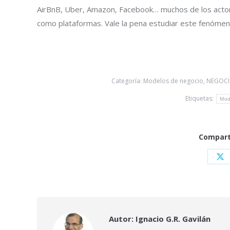
AirBnB, Uber, Amazon, Facebook… muchos de los actore
como plataformas. Vale la pena estudiar este fenóme
Categoría:
Modelos de negocio
,
NEGOCI
Etiquetas:
Mod
Comparti
Sh
on
X
Autor:
Ignacio G.R. Gavilán