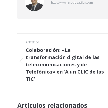
http://www.ignaciogavilan.com
Navegación
ANTERIOR
entre
Colaboración: «La
transformación digital de las
publicaciones
telecomunicaciones y de
Publicación
anterior:
Telefónica» en ‘A un CLIC de las
TIC’
Artículos relacionados