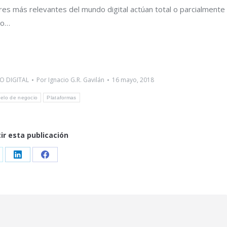
s más relevantes del mundo digital actúan total o parcialmente
no…
O DIGITAL
Por
Ignacio G.R. Gavilán
16 mayo, 2018
elo de negocio
Plataformas
r esta publicación
are
Share
Share
on
on
LinkedIn
Facebook