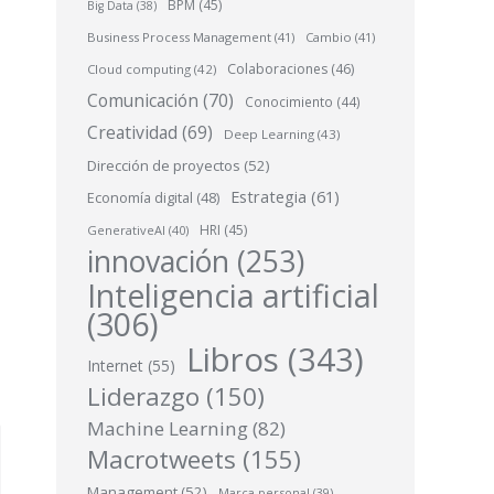
BPM
(45)
Big Data
(38)
Business Process Management
(41)
Cambio
(41)
Colaboraciones
(46)
Cloud computing
(42)
Comunicación
(70)
Conocimiento
(44)
Creatividad
(69)
Deep Learning
(43)
Dirección de proyectos
(52)
Estrategia
(61)
Economía digital
(48)
HRI
(45)
GenerativeAI
(40)
innovación
(253)
Inteligencia artificial
(306)
Libros
(343)
Internet
(55)
Liderazgo
(150)
Machine Learning
(82)
Macrotweets
(155)
Management
(52)
Marca personal
(39)