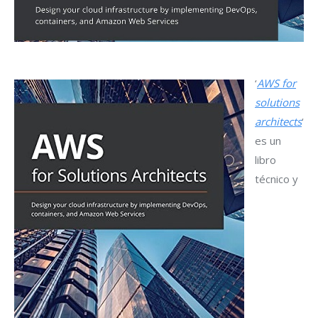
‘
AWS for
solutions
architects
‘
es un
libro
técnico y