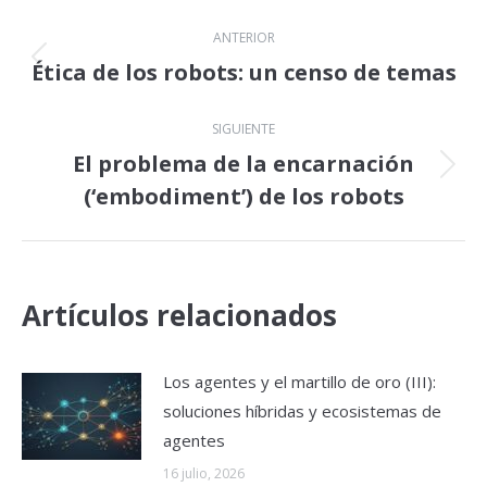
Navegación
ANTERIOR
entre
Ética de los robots: un censo de temas
Publicación
anterior:
publicaciones
SIGUIENTE
El problema de la encarnación
Publicación
(‘embodiment’) de los robots
siguiente:
Artículos relacionados
Los agentes y el martillo de oro (III):
soluciones híbridas y ecosistemas de
agentes
16 julio, 2026