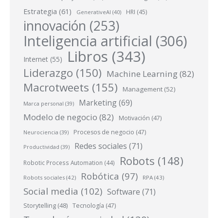
Estrategia
(61)
HRI
(45)
GenerativeAI
(40)
innovación
(253)
Inteligencia artificial
(306)
Libros
(343)
Internet
(55)
Liderazgo
(150)
Machine Learning
(82)
Macrotweets
(155)
Management
(52)
Marketing
(69)
Marca personal
(39)
Modelo de negocio
(82)
Motivación
(47)
Procesos de negocio
(47)
Neurociencia
(39)
Redes sociales
(71)
Productividad
(39)
Robots
(148)
Robotic Process Automation
(44)
Robótica
(97)
Robots sociales
(42)
RPA
(43)
Social media
(102)
Software
(71)
Storytelling
(48)
Tecnología
(47)