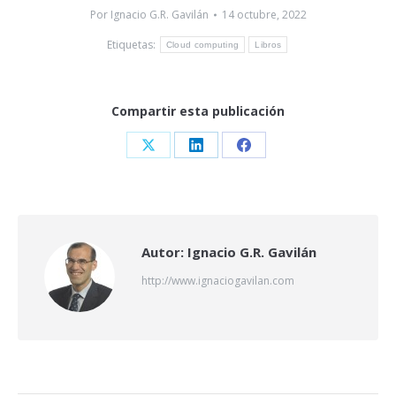
Por
Ignacio G.R. Gavilán
14 octubre, 2022
Etiquetas:
Cloud computing
Libros
Compartir esta publicación
Share
Share
Share
on
on
on
X
LinkedIn
Facebook
Autor:
Ignacio G.R. Gavilán
http://www.ignaciogavilan.com