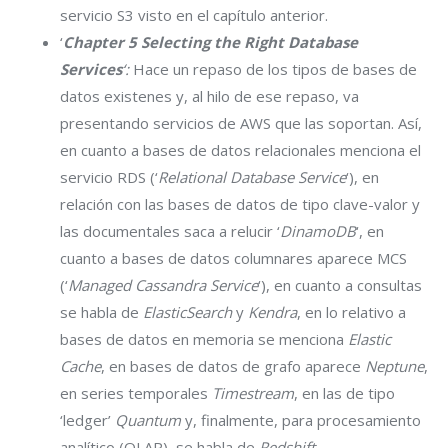
servicio S3 visto en el capítulo anterior.
‘
Chapter 5 Selecting the Right Database
Services
‘:
Hace un repaso de los tipos de bases de
datos existenes y, al hilo de ese repaso, va
presentando servicios de AWS que las soportan. Así,
en cuanto a bases de datos relacionales menciona el
servicio RDS (‘
Relational Database Service
‘), en
relación con las bases de datos de tipo clave-valor y
las documentales saca a relucir ‘
DinamoDB
‘, en
cuanto a bases de datos columnares aparece MCS
(‘
Managed Cassandra Service
‘), en cuanto a consultas
se habla de
ElasticSearch
y
Kendra
, en lo relativo a
bases de datos en memoria se menciona
Elastic
Cache
, en bases de datos de grafo aparece
Neptune
,
en series temporales
Timestream
, en las de tipo
‘ledger’
Quantum
y, finalmente, para procesamiento
analítico (OLAP), se habla de
Redshift
.