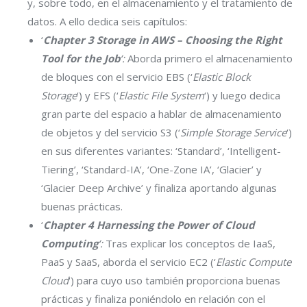
y, sobre todo, en el almacenamiento y el tratamiento de
datos. A ello dedica seis capítulos:
‘
Chapter 3 Storage in AWS – Choosing the Right
Tool for the Job
‘:
Aborda primero el almacenamiento
de bloques con el servicio EBS (‘
Elastic Block
Storage
‘) y EFS (‘
Elastic File System
‘) y luego dedica
gran parte del espacio a hablar de almacenamiento
de objetos y del servicio S3 (‘
Simple Storage Service
‘)
en sus diferentes variantes: ‘Standard’, ‘Intelligent-
Tiering’, ‘Standard-IA’, ‘One-Zone IA’, ‘Glacier’ y
‘Glacier Deep Archive’ y finaliza aportando algunas
buenas prácticas.
‘
Chapter 4 Harnessing the Power of Cloud
Computing
‘:
Tras explicar los conceptos de IaaS,
PaaS y SaaS, aborda el servicio EC2 (‘
Elastic Compute
Cloud
‘) para cuyo uso también proporciona buenas
prácticas y finaliza poniéndolo en relación con el