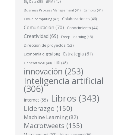
BPM
(45)
Big Data
(38)
Business Process Management
(41)
Cambio
(41)
Colaboraciones
(46)
Cloud computing
(42)
Comunicación
(70)
Conocimiento
(44)
Creatividad
(69)
Deep Learning
(43)
Dirección de proyectos
(52)
Estrategia
(61)
Economía digital
(48)
HRI
(45)
GenerativeAI
(40)
innovación
(253)
Inteligencia artificial
(306)
Libros
(343)
Internet
(55)
Liderazgo
(150)
Machine Learning
(82)
Macrotweets
(155)
Management
(52)
Marca personal
(39)