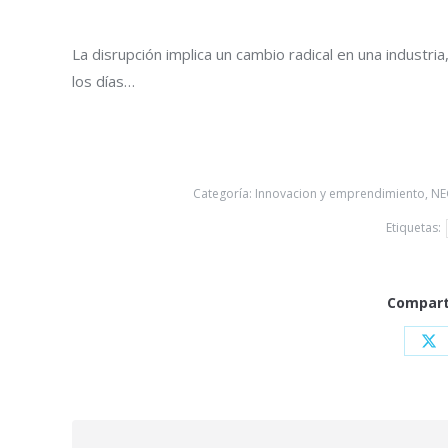
La disrupción implica un cambio radical en una industri
los días…
Categoría:
Innovacion y emprendimiento
,
NE
Etiquetas:
Comparti
Sh
on
X