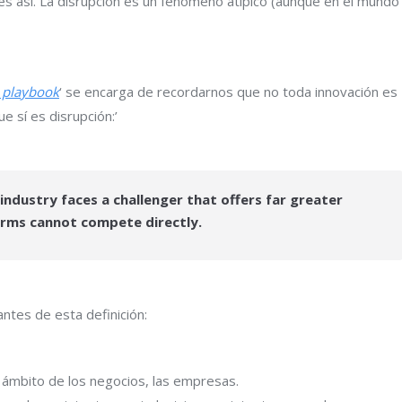
s así. La disrupción es un fenómeno atípico (aunque en el mundo
n playbook
‘ se encarga de recordarnos que no toda innovación es
e sí es disrupción:’
industry faces a challenger that offers far greater
firms cannot compete directly.
ntes de esta definición:
 ámbito de los negocios, las empresas.