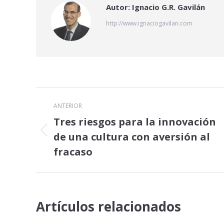
Autor:
Ignacio G.R. Gavilán
http://www.ignaciogavilan.com
Navegación
ANTERIOR
entre
Tres riesgos para la innovación
de una cultura con aversión al
Publicación
publicaciones
anterior:
fracaso
Artículos relacionados