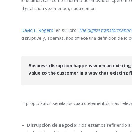
lo usamos casi como sinónimo de innovación…pero no e
digital cada vez menos), nada común.
David L. Rogers
, en su libro ‘
The digital transformatio
disruptive y, además, nos ofrece una definición de lo qu
Business disruption happens when an existing 
value to the customer in a way that existing 
El propio autor señala los cuatro elementos más releva
Disrupción de negocio
: Nos estamos refiriendo al