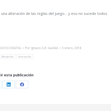
a, una alteración de las reglas del juego… y eso no sucede todos
GOCIO DIGITAL
Por
Ignacio G.R. Gavilán
5 enero, 2018
Disrupción
innovación
r esta publicación
are
Share
Share
on
on
LinkedIn
Facebook