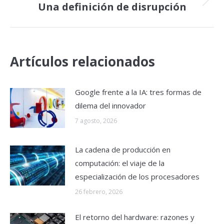
Una definición de disrupción
Publicación
siguiente:
Artículos relacionados
Google frente a la IA: tres formas de
dilema del innovador
7 agosto, 2026
La cadena de producción en
computación: el viaje de la
especialización de los procesadores
26 febrero, 2026
El retorno del hardware: razones y