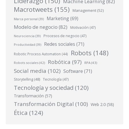
Liderazgo
(150)
Machine Learning
(82)
Macrotweets
(155)
Management
(52)
Marketing
(69)
Marca personal
(39)
Modelo de negocio
(82)
Motivación
(47)
Procesos de negocio
(47)
Neurociencia
(39)
Redes sociales
(71)
Productividad
(39)
Robots
(148)
Robotic Process Automation
(44)
Robótica
(97)
Robots sociales
(42)
RPA
(43)
Social media
(102)
Software
(71)
Storytelling
(48)
Tecnología
(47)
Tecnología y sociedad
(120)
Transformación
(57)
Transformación Digital
(100)
Web 2.0
(58)
Ética
(124)