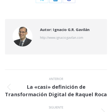
Share
Share
Share
on
on
on
X
LinkedIn
Facebook
Autor:
Ignacio G.R. Gavilán
http://www.ignaciogavilan.com
Navegación
ANTERIOR
entre
La «casi» definición de
Publicación
Transformación Digital de Raquel Roca
publicaciones
anterior:
SIGUIENTE