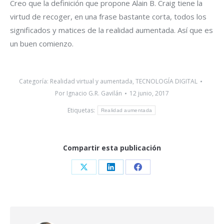
Creo que la definición que propone Alain B. Craig tiene la
virtud de recoger, en una frase bastante corta, todos los
significados y matices de la realidad aumentada. Así que es
un buen comienzo.
Categoría:
Realidad virtual y aumentada
,
TECNOLOGÍA DIGITAL
Por
Ignacio G.R. Gavilán
12 junio, 2017
Etiquetas:
Realidad aumentada
Compartir esta publicación
Share
Share
Share
on
on
on
X
LinkedIn
Facebook