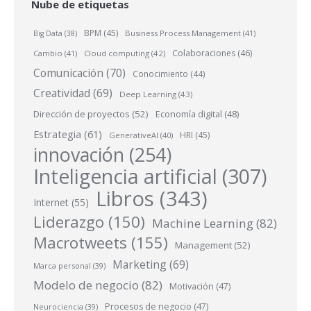
Nube de etiquetas
BPM
(45)
Business Process Management
(41)
Big Data
(38)
Colaboraciones
(46)
Cambio
(41)
Cloud computing
(42)
Comunicación
(70)
Conocimiento
(44)
Creatividad
(69)
Deep Learning
(43)
Dirección de proyectos
(52)
Economía digital
(48)
Estrategia
(61)
HRI
(45)
GenerativeAI
(40)
innovación
(254)
Inteligencia artificial
(307)
Libros
(343)
Internet
(55)
Liderazgo
(150)
Machine Learning
(82)
Macrotweets
(155)
Management
(52)
Marketing
(69)
Marca personal
(39)
Modelo de negocio
(82)
Motivación
(47)
Procesos de negocio
(47)
Neurociencia
(39)