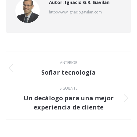
Autor:
Ignacio G.R. Gavilán
http://www.ignaciogavilan.com
Navegación
ANTERIOR
entre
Soñar tecnología
Publicación
anterior:
publicaciones
SIGUIENTE
Un decálogo para una mejor
Publicación
experiencia de cliente
siguiente: