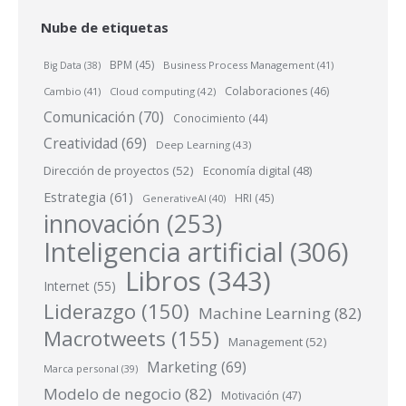
Nube de etiquetas
BPM
(45)
Business Process Management
(41)
Big Data
(38)
Colaboraciones
(46)
Cambio
(41)
Cloud computing
(42)
Comunicación
(70)
Conocimiento
(44)
Creatividad
(69)
Deep Learning
(43)
Dirección de proyectos
(52)
Economía digital
(48)
Estrategia
(61)
HRI
(45)
GenerativeAI
(40)
innovación
(253)
Inteligencia artificial
(306)
Libros
(343)
Internet
(55)
Liderazgo
(150)
Machine Learning
(82)
Macrotweets
(155)
Management
(52)
Marketing
(69)
Marca personal
(39)
Modelo de negocio
(82)
Motivación
(47)