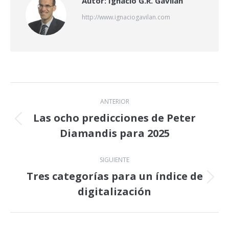
Autor:
Ignacio G.R. Gavilán
http://www.ignaciogavilan.com
Navegación
ANTERIOR
entre
Las ocho predicciones de Peter
Publicación
Diamandis para 2025
publicaciones
anterior:
SIGUIENTE
Tres categorías para un índice de
Publicación
digitalización
siguiente: