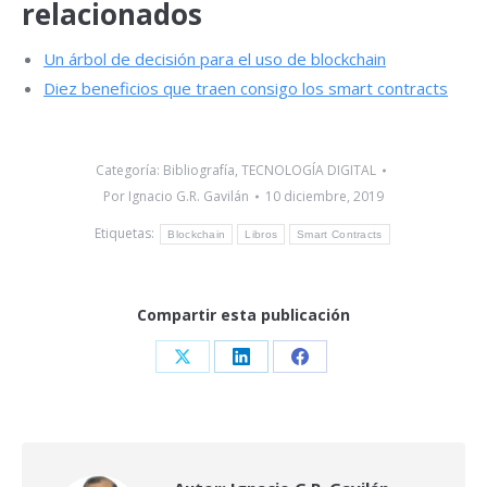
relacionados
Un árbol de
decisión para el uso de blockchain
Diez beneficios que traen consigo los smart contracts
Categoría:
Bibliografía
,
TECNOLOGÍA DIGITAL
Por
Ignacio G.R. Gavilán
10 diciembre, 2019
Etiquetas:
Blockchain
Libros
Smart Contracts
Compartir esta publicación
Share
Share
Share
on
on
on
X
LinkedIn
Facebook