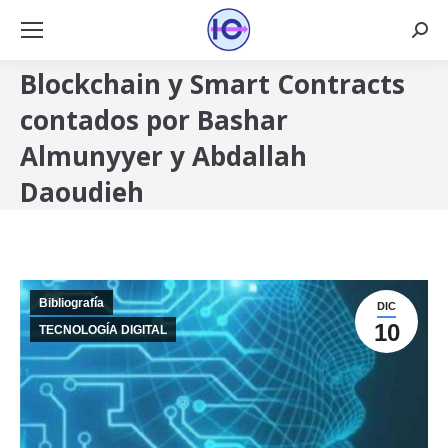
Busca
Blockchain y Smart Contracts
contados por Bashar
Almunyyer y Abdallah
Daoudieh
Bibliografía
DIC
10
TECNOLOGÍA DIGITAL