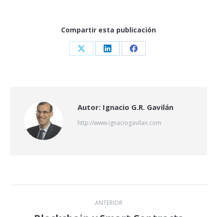
Compartir esta publicación
Share
Share
Share
on
on
on
X
LinkedIn
Facebook
Autor:
Ignacio G.R. Gavilán
http://www.ignaciogavilan.com
Navegación
ANTERIOR