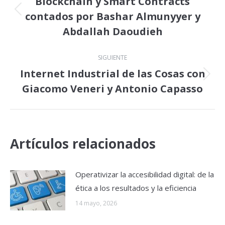
entre
Blockchain y Smart Contracts
contados por Bashar Almunyyer y
Publicación
publicaciones
anterior:
Abdallah Daoudieh
SIGUIENTE
Internet Industrial de las Cosas con
Publicación
Giacomo Veneri y Antonio Capasso
siguiente:
Artículos relacionados
Operativizar la accesibilidad digital: de la
ética a los resultados y la eficiencia
14 mayo, 2026