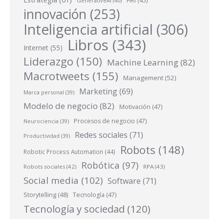
HRI
(45)
GenerativeAI
(40)
innovación
(253)
Inteligencia artificial
(306)
Libros
(343)
Internet
(55)
Liderazgo
(150)
Machine Learning
(82)
Macrotweets
(155)
Management
(52)
Marketing
(69)
Marca personal
(39)
Modelo de negocio
(82)
Motivación
(47)
Procesos de negocio
(47)
Neurociencia
(39)
Redes sociales
(71)
Productividad
(39)
Robots
(148)
Robotic Process Automation
(44)
Robótica
(97)
Robots sociales
(42)
RPA
(43)
Social media
(102)
Software
(71)
Storytelling
(48)
Tecnología
(47)
Tecnología y sociedad
(120)