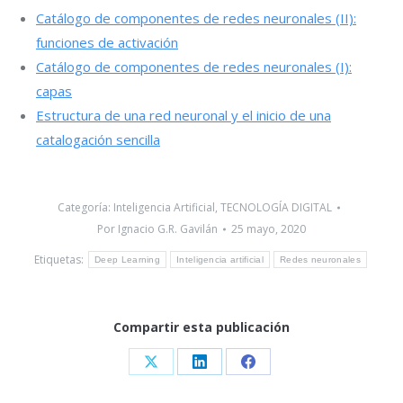
Catálogo de componentes de redes neuronales (II):
funciones de activación
Catálogo de componentes de redes neuronales (I):
capas
Estructura de una red neuronal y el inicio de una
catalogación sencilla
Categoría:
Inteligencia Artificial
,
TECNOLOGÍA DIGITAL
Por
Ignacio G.R. Gavilán
25 mayo, 2020
Etiquetas:
Deep Learning
Inteligencia artificial
Redes neuronales
Compartir esta publicación
Share
Share
Share
on
on
on