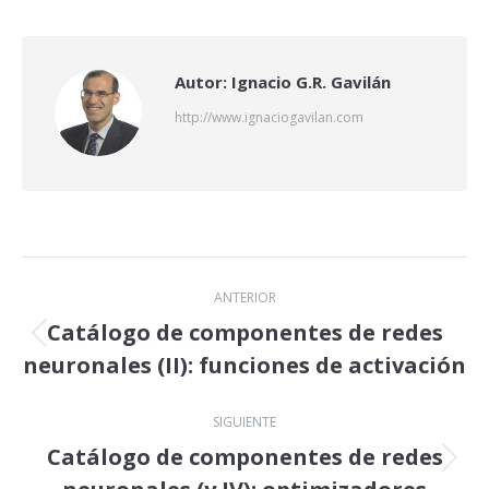
X
LinkedIn
Facebook
Autor:
Ignacio G.R. Gavilán
http://www.ignaciogavilan.com
Navegación
ANTERIOR
entre
Catálogo de componentes de redes
Publicación
neuronales (II): funciones de activación
publicaciones
anterior:
SIGUIENTE
Catálogo de componentes de redes
Publicación