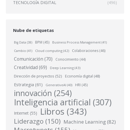
TECNOLOGÍA DIGITAL
(496)
Nube de etiquetas
BPM
(45)
Business Process Management
(41)
Big Data
(38)
Colaboraciones
(46)
Cambio
(41)
Cloud computing
(42)
Comunicación
(70)
Conocimiento
(44)
Creatividad
(69)
Deep Learning
(43)
Dirección de proyectos
(52)
Economía digital
(48)
Estrategia
(61)
HRI
(45)
GenerativeAI
(40)
innovación
(254)
Inteligencia artificial
(307)
Libros
(343)
Internet
(55)
Liderazgo
(150)
Machine Learning
(82)
Macrotweets
(155)