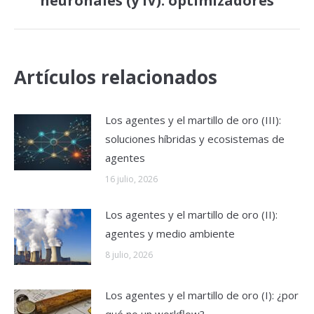
neuronales (y IV): optimizadores
siguiente:
Artículos relacionados
Los agentes y el martillo de oro (III):
soluciones híbridas y ecosistemas de
agentes
16 julio, 2026
Los agentes y el martillo de oro (II):
agentes y medio ambiente
8 julio, 2026
Los agentes y el martillo de oro (I): ¿por
qué no un workflow?