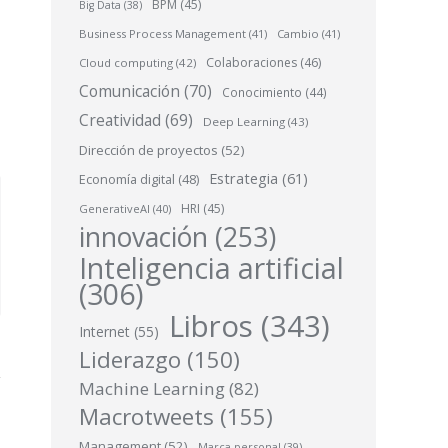
BPM
(45)
Big Data
(38)
Business Process Management
(41)
Cambio
(41)
Colaboraciones
(46)
Cloud computing
(42)
Comunicación
(70)
Conocimiento
(44)
Creatividad
(69)
Deep Learning
(43)
Dirección de proyectos
(52)
Estrategia
(61)
Economía digital
(48)
HRI
(45)
GenerativeAI
(40)
innovación
(253)
Inteligencia artificial
(306)
Libros
(343)
Internet
(55)
Liderazgo
(150)
Machine Learning
(82)
Macrotweets
(155)
Management
(52)
Marca personal
(39)