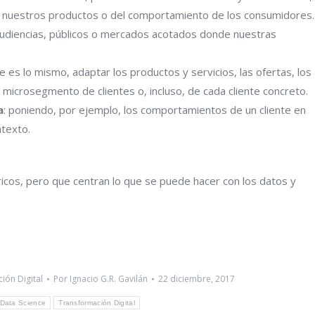
de nuestros productos o del comportamiento de los consumidores.
r audiencias, públicos o mercados acotados donde nuestras
ue es lo mismo, adaptar los productos y servicios, las ofertas, los
 microsegmento de clientes o, incluso, de cada cliente concreto.
a
: poniendo, por ejemplo, los comportamientos de un cliente en
ntexto.
cos, pero que centran lo que se puede hacer con los datos y
ión Digital
Por
Ignacio G.R. Gavilán
22 diciembre, 2017
Data Science
Transformación Digital