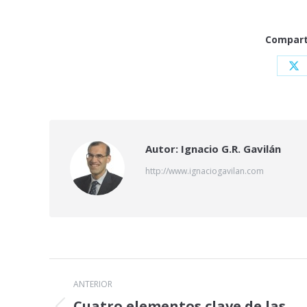
Comparti
Sh
on
X
Autor:
Ignacio G.R. Gavilán
http://www.ignaciogavilan.com
Navegación
ANTERIOR
entre
Cuatro elementos clave de las