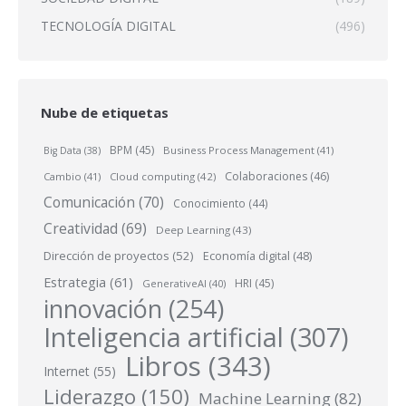
TECNOLOGÍA DIGITAL
(496)
Nube de etiquetas
BPM
(45)
Business Process Management
(41)
Big Data
(38)
Colaboraciones
(46)
Cambio
(41)
Cloud computing
(42)
Comunicación
(70)
Conocimiento
(44)
Creatividad
(69)
Deep Learning
(43)
Dirección de proyectos
(52)
Economía digital
(48)
Estrategia
(61)
HRI
(45)
GenerativeAI
(40)
innovación
(254)
Inteligencia artificial
(307)
Libros
(343)
Internet
(55)
Liderazgo
(150)
Machine Learning
(82)