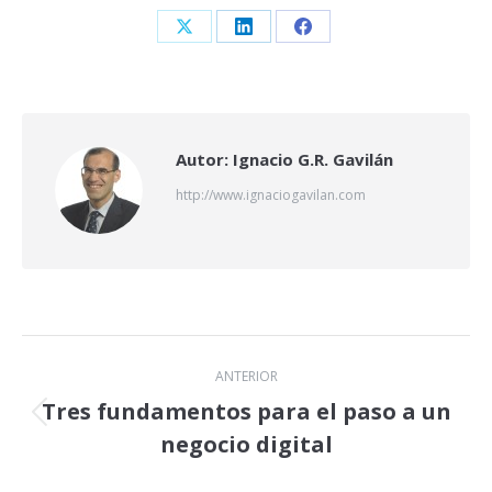
Share
Share
Share
on
on
on
X
LinkedIn
Facebook
Autor:
Ignacio G.R. Gavilán
http://www.ignaciogavilan.com
Navegación
ANTERIOR
entre
Tres fundamentos para el paso a un
Publicación
negocio digital
publicaciones
anterior: