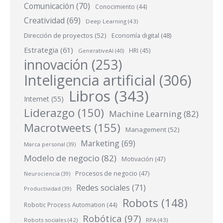
Comunicación
(70)
Conocimiento
(44)
Creatividad
(69)
Deep Learning
(43)
Dirección de proyectos
(52)
Economía digital
(48)
Estrategia
(61)
HRI
(45)
GenerativeAI
(40)
innovación
(253)
Inteligencia artificial
(306)
Libros
(343)
Internet
(55)
Liderazgo
(150)
Machine Learning
(82)
Macrotweets
(155)
Management
(52)
Marketing
(69)
Marca personal
(39)
Modelo de negocio
(82)
Motivación
(47)
Procesos de negocio
(47)
Neurociencia
(39)
Redes sociales
(71)
Productividad
(39)
Robots
(148)
Robotic Process Automation
(44)
Robótica
(97)
Robots sociales
(42)
RPA
(43)