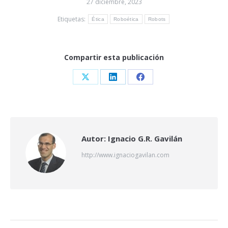
27 diciembre, 2023
Etiquetas:
Ética
Roboética
Robots
Compartir esta publicación
Share
Share
Share
on
on
on
X
LinkedIn
Facebook
Autor:
Ignacio G.R. Gavilán
http://www.ignaciogavilan.com