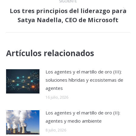
SIGUIENTE
Los tres principios del liderazgo para
Publicación
Satya Nadella, CEO de Microsoft
siguiente:
Artículos relacionados
Los agentes y el martillo de oro (III):
soluciones híbridas y ecosistemas de
agentes
16 julio, 2026
Los agentes y el martillo de oro (II):
agentes y medio ambiente
8 julio, 2026