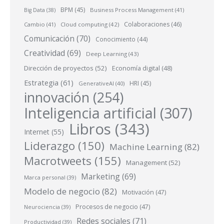
BPM
(45)
Business Process Management
(41)
Big Data
(38)
Colaboraciones
(46)
Cambio
(41)
Cloud computing
(42)
Comunicación
(70)
Conocimiento
(44)
Creatividad
(69)
Deep Learning
(43)
Dirección de proyectos
(52)
Economía digital
(48)
Estrategia
(61)
HRI
(45)
GenerativeAI
(40)
innovación
(254)
Inteligencia artificial
(307)
Libros
(343)
Internet
(55)
Liderazgo
(150)
Machine Learning
(82)
Macrotweets
(155)
Management
(52)
Marketing
(69)
Marca personal
(39)
Modelo de negocio
(82)
Motivación
(47)
Procesos de negocio
(47)
Neurociencia
(39)
Redes sociales
(71)
Productividad
(39)