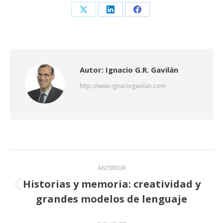
Share
Share
Share
on
on
on
X
LinkedIn
Facebook
Autor:
Ignacio G.R. Gavilán
http://www.ignaciogavilan.com
Navegación
ANTERIOR
entre
Historias y memoria: creatividad y
Publicación
grandes modelos de lenguaje
publicaciones
anterior: