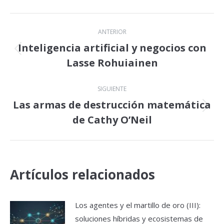
Navegación
ANTERIOR
entre
Inteligencia artificial y negocios con
Publicación
Lasse Rohuiainen
publicaciones
anterior:
SIGUIENTE
Las armas de destrucción matemática
Publicación
de Cathy O’Neil
siguiente:
Artículos relacionados
Los agentes y el martillo de oro (III):
soluciones híbridas y ecosistemas de