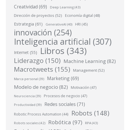
Creatividad
(69)
Deep Learning
(43)
Dirección de proyectos
(52)
Economía digital
(48)
Estrategia
(61)
HRI
(45)
GenerativeAI
(40)
innovación
(254)
Inteligencia artificial
(307)
Libros
(343)
Internet
(55)
Liderazgo
(150)
Machine Learning
(82)
Macrotweets
(155)
Management
(52)
Marketing
(69)
Marca personal
(39)
Modelo de negocio
(82)
Motivación
(47)
Procesos de negocio
(47)
Neurociencia
(39)
Redes sociales
(71)
Productividad
(39)
Robots
(148)
Robotic Process Automation
(44)
Robótica
(97)
Robots sociales
(42)
RPA
(43)