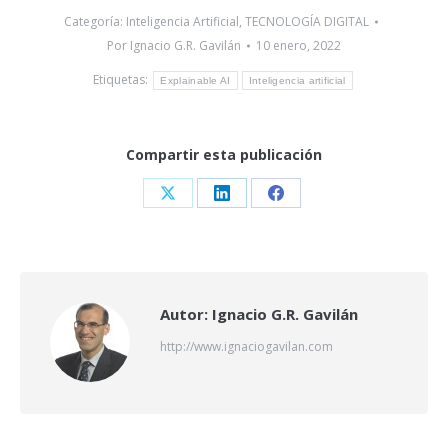
Categoría:
Inteligencia Artificial
,
TECNOLOGÍA DIGITAL
Por
Ignacio G.R. Gavilán
10 enero, 2022
Etiquetas:
Explainable AI
Inteligencia artificial
Compartir esta publicación
Share
Share
Share
on
on
on
X
LinkedIn
Facebook
Autor:
Ignacio G.R. Gavilán
http://www.ignaciogavilan.com