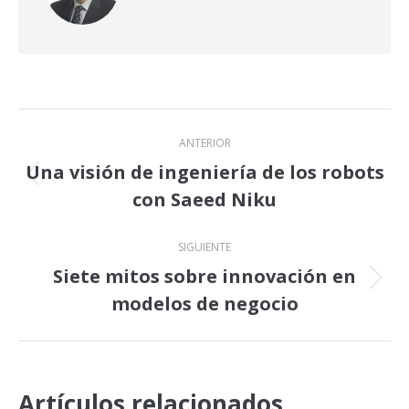
Navegación
ANTERIOR
entre
Una visión de ingeniería de los robots
Publicación
con Saeed Niku
publicaciones
anterior:
SIGUIENTE
Siete mitos sobre innovación en
Publicación
modelos de negocio
siguiente:
Artículos relacionados