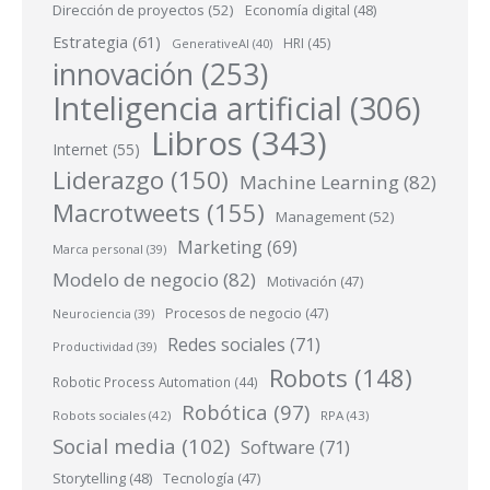
Dirección de proyectos
(52)
Economía digital
(48)
Estrategia
(61)
HRI
(45)
GenerativeAI
(40)
innovación
(253)
Inteligencia artificial
(306)
Libros
(343)
Internet
(55)
Liderazgo
(150)
Machine Learning
(82)
Macrotweets
(155)
Management
(52)
Marketing
(69)
Marca personal
(39)
Modelo de negocio
(82)
Motivación
(47)
Procesos de negocio
(47)
Neurociencia
(39)
Redes sociales
(71)
Productividad
(39)
Robots
(148)
Robotic Process Automation
(44)
Robótica
(97)
Robots sociales
(42)
RPA
(43)
Social media
(102)
Software
(71)
Storytelling
(48)
Tecnología
(47)