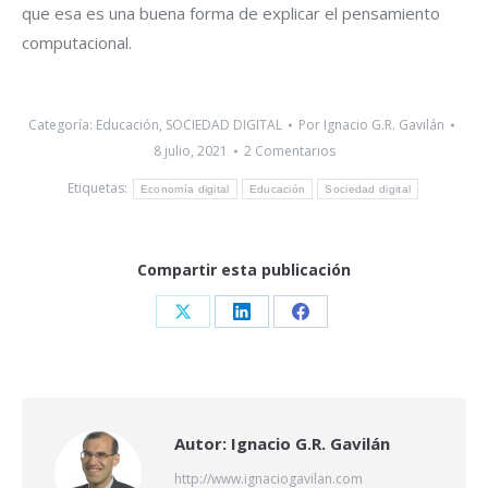
que esa es una buena forma de explicar el pensamiento
computacional.
Categoría:
Educación
,
SOCIEDAD DIGITAL
Por
Ignacio G.R. Gavilán
8 julio, 2021
2 Comentarios
Etiquetas:
Economía digital
Educación
Sociedad digital
Compartir esta publicación
Share
Share
Share
on
on
on
X
LinkedIn
Facebook
Autor:
Ignacio G.R. Gavilán
http://www.ignaciogavilan.com