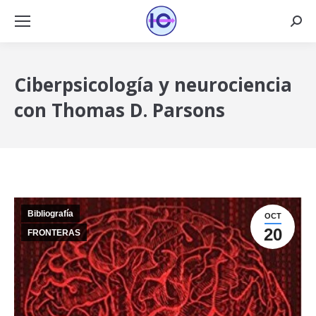
Busca
Ciberpsicología y neurociencia
con Thomas D. Parsons
Bibliografía
OCT
20
FRONTERAS