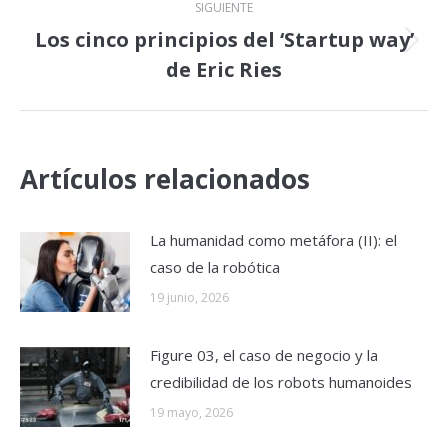
SIGUIENTE
Los cinco principios del ‘Startup way’
Publicación
de Eric Ries
siguiente:
Artículos relacionados
La humanidad como metáfora (II): el
caso de la robótica
19 junio, 2026
Figure 03, el caso de negocio y la
credibilidad de los robots humanoides
19 mayo, 2026