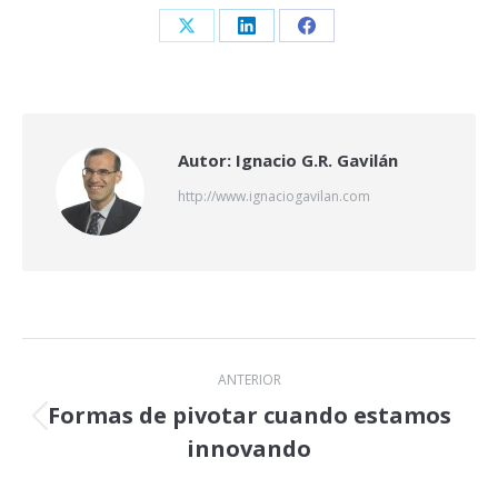
Share
Share
Share
on
on
on
X
LinkedIn
Facebook
Autor:
Ignacio G.R. Gavilán
http://www.ignaciogavilan.com
Navegación
ANTERIOR
entre
Formas de pivotar cuando estamos
Publicación
innovando
publicaciones
anterior: