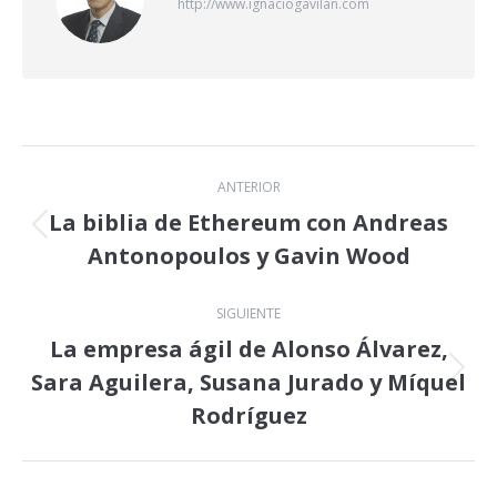
http://www.ignaciogavilan.com
Navegación
ANTERIOR
entre
La biblia de Ethereum con Andreas
Publicación
Antonopoulos y Gavin Wood
publicaciones
anterior:
SIGUIENTE
La empresa ágil de Alonso Álvarez,
Sara Aguilera, Susana Jurado y Míquel
Publicación
siguiente:
Rodríguez