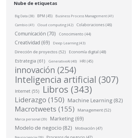
Nube de etiquetas
BPM
(45)
Business Process Management
(41)
Big Data
(38)
Colaboraciones
(46)
Cambio
(41)
Cloud computing
(42)
Comunicación
(70)
Conocimiento
(44)
Creatividad
(69)
Deep Learning
(43)
Dirección de proyectos
(52)
Economía digital
(48)
Estrategia
(61)
HRI
(45)
GenerativeAI
(40)
innovación
(254)
Inteligencia artificial
(307)
Libros
(343)
Internet
(55)
Liderazgo
(150)
Machine Learning
(82)
Macrotweets
(155)
Management
(52)
Marketing
(69)
Marca personal
(39)
Modelo de negocio
(82)
Motivación
(47)
Procesos de negocio
(47)
Neurociencia
(39)