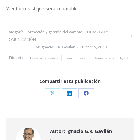
Y entonces sí que será imparable.
Categoría:
Formación y gestión del cambio
,
LIDERAZGO Y
COMUNICACIÓN
Por
Ignacio G.R. Gavilán
28 enero, 2020
Etiquetas:
Gestión del cambio
Transformación
Transformación Digital
Compartir esta publicación
Share
Share
Share
on
on
on
X
LinkedIn
Facebook
Autor:
Ignacio G.R. Gavilán