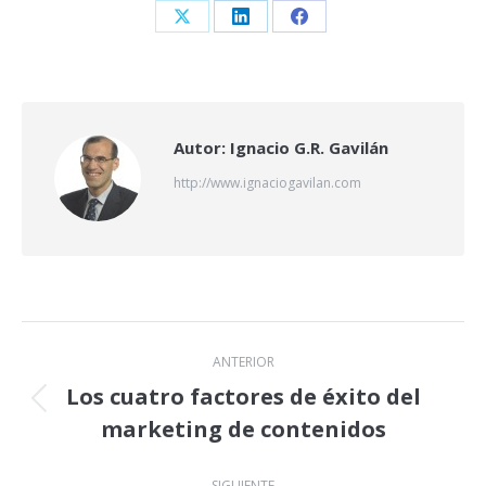
Share
Share
Share
on
on
on
X
LinkedIn
Facebook
Autor:
Ignacio G.R. Gavilán
http://www.ignaciogavilan.com
Navegación
ANTERIOR
entre
Los cuatro factores de éxito del
Publicación
marketing de contenidos
publicaciones
anterior:
SIGUIENTE