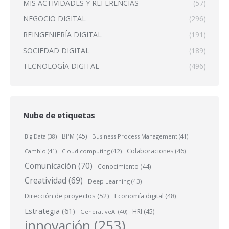
MIS ACTIVIDADES Y REFERENCIAS
(57)
NEGOCIO DIGITAL
(296)
REINGENIERÍA DIGITAL
(191)
SOCIEDAD DIGITAL
(189)
TECNOLOGÍA DIGITAL
(496)
Nube de etiquetas
BPM
(45)
Business Process Management
(41)
Big Data
(38)
Colaboraciones
(46)
Cambio
(41)
Cloud computing
(42)
Comunicación
(70)
Conocimiento
(44)
Creatividad
(69)
Deep Learning
(43)
Dirección de proyectos
(52)
Economía digital
(48)
Estrategia
(61)
HRI
(45)
GenerativeAI
(40)
innovación
(253)