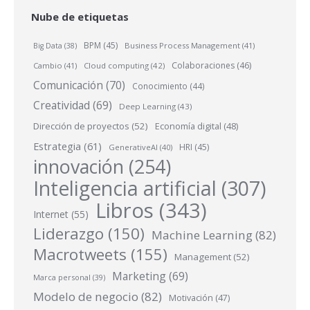
Nube de etiquetas
BPM
(45)
Business Process Management
(41)
Big Data
(38)
Colaboraciones
(46)
Cambio
(41)
Cloud computing
(42)
Comunicación
(70)
Conocimiento
(44)
Creatividad
(69)
Deep Learning
(43)
Dirección de proyectos
(52)
Economía digital
(48)
Estrategia
(61)
HRI
(45)
GenerativeAI
(40)
innovación
(254)
Inteligencia artificial
(307)
Libros
(343)
Internet
(55)
Liderazgo
(150)
Machine Learning
(82)
Macrotweets
(155)
Management
(52)
Marketing
(69)
Marca personal
(39)
Modelo de negocio
(82)
Motivación
(47)