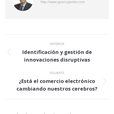
http://www.ignaciogavilan.com
Navegación
ANTERIOR
entre
Identificación y gestión de
Publicación
innovaciones disruptivas
publicaciones
anterior:
SIGUIENTE
¿Está el comercio electrónico
Publicación
cambiando nuestros cerebros?
siguiente: