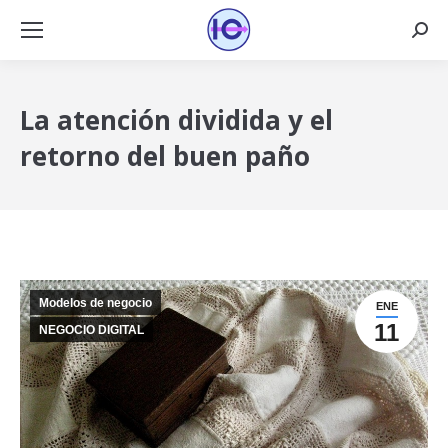
Busca
La atención dividida y el
retorno del buen paño
Modelos de negocio
ENE
11
NEGOCIO DIGITAL