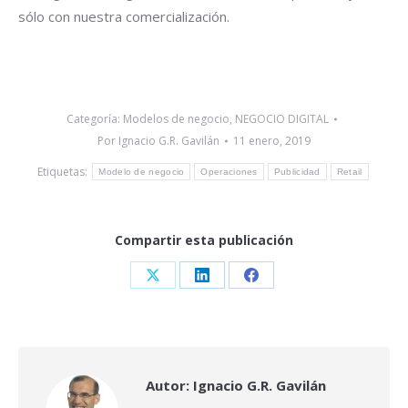
sólo con nuestra comercialización.
Categoría:
Modelos de negocio
,
NEGOCIO DIGITAL
Por
Ignacio G.R. Gavilán
11 enero, 2019
Etiquetas:
Modelo de negocio
Operaciones
Publicidad
Retail
Compartir esta publicación
Share
Share
Share
on
on
on
X
LinkedIn
Facebook
Autor:
Ignacio G.R. Gavilán