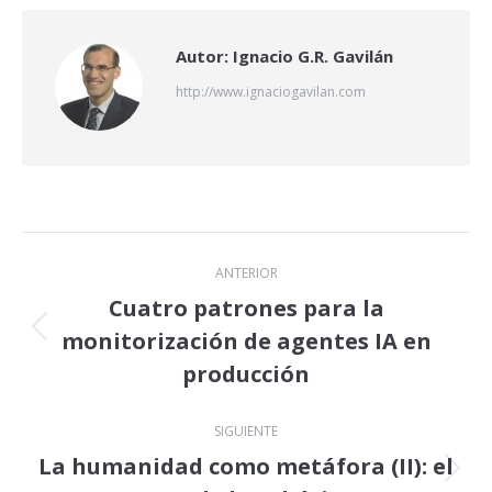
X
LinkedIn
Facebook
Autor:
Ignacio G.R. Gavilán
http://www.ignaciogavilan.com
Navegación
ANTERIOR
entre
Cuatro patrones para la
monitorización de agentes IA en
Publicación
publicaciones
anterior:
producción
SIGUIENTE
La humanidad como metáfora (II): el
Publicación