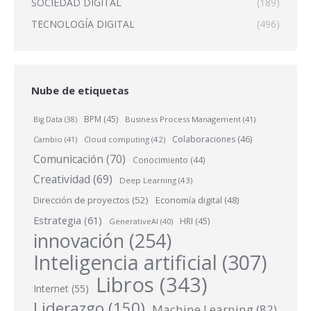
SOCIEDAD DIGITAL
(189)
TECNOLOGÍA DIGITAL
(496)
Nube de etiquetas
BPM
(45)
Business Process Management
(41)
Big Data
(38)
Colaboraciones
(46)
Cambio
(41)
Cloud computing
(42)
Comunicación
(70)
Conocimiento
(44)
Creatividad
(69)
Deep Learning
(43)
Dirección de proyectos
(52)
Economía digital
(48)
Estrategia
(61)
HRI
(45)
GenerativeAI
(40)
innovación
(254)
Inteligencia artificial
(307)
Libros
(343)
Internet
(55)
Liderazgo
(150)
Machine Learning
(82)