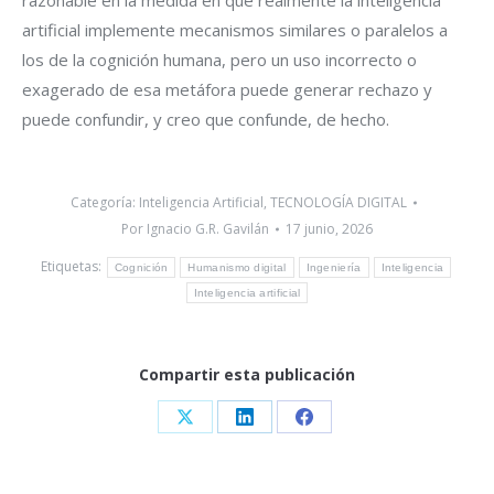
razonable en la medida en que realmente la inteligencia
artificial implemente mecanismos similares o paralelos a
los de la cognición humana, pero un uso incorrecto o
exagerado de esa metáfora puede generar rechazo y
puede confundir, y creo que confunde, de hecho.
Categoría:
Inteligencia Artificial
,
TECNOLOGÍA DIGITAL
Por
Ignacio G.R. Gavilán
17 junio, 2026
Etiquetas:
Cognición
Humanismo digital
Ingeniería
Inteligencia
Inteligencia artificial
Compartir esta publicación
Share
Share
Share
on
on
on