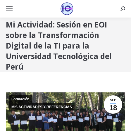
Busca
Mi Actividad: Sesión en EOI
sobre la Transformación
Digital de la TI para la
Universidad Tecnológica del
Perú
Formación
SEP
18
MIS ACTIVIDADES Y REFERENCIAS