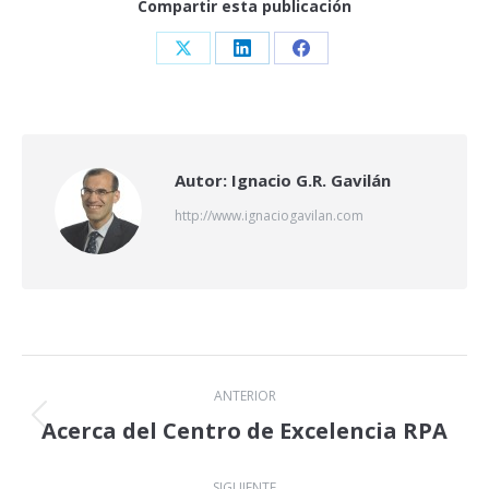
Compartir esta publicación
Share
Share
Share
on
on
on
X
LinkedIn
Facebook
Autor:
Ignacio G.R. Gavilán
http://www.ignaciogavilan.com
Navegación
ANTERIOR
entre
Acerca del Centro de Excelencia RPA
Publicación
anterior:
publicaciones
SIGUIENTE