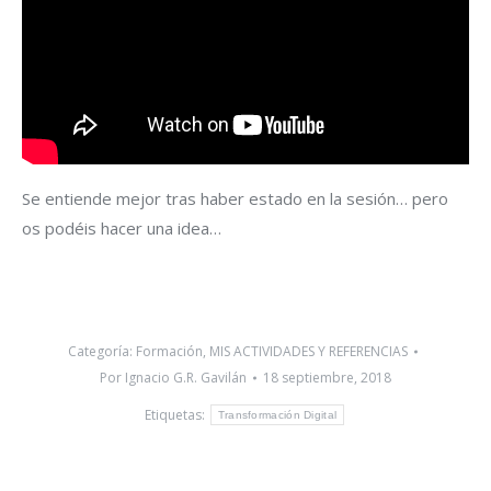
Se entiende mejor tras haber estado en la sesión… pero
os podéis hacer una idea…
Categoría:
Formación
,
MIS ACTIVIDADES Y REFERENCIAS
Por
Ignacio G.R. Gavilán
18 septiembre, 2018
Etiquetas:
Transformación Digital