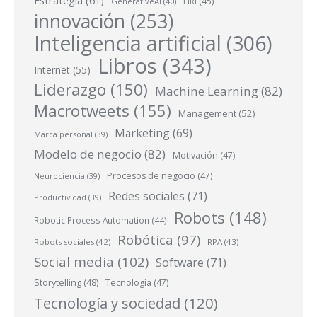
HRI
(45)
GenerativeAI
(40)
innovación
(253)
Inteligencia artificial
(306)
Libros
(343)
Internet
(55)
Liderazgo
(150)
Machine Learning
(82)
Macrotweets
(155)
Management
(52)
Marketing
(69)
Marca personal
(39)
Modelo de negocio
(82)
Motivación
(47)
Procesos de negocio
(47)
Neurociencia
(39)
Redes sociales
(71)
Productividad
(39)
Robots
(148)
Robotic Process Automation
(44)
Robótica
(97)
Robots sociales
(42)
RPA
(43)
Social media
(102)
Software
(71)
Storytelling
(48)
Tecnología
(47)
Tecnología y sociedad
(120)