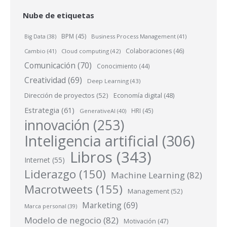
Nube de etiquetas
BPM
(45)
Business Process Management
(41)
Big Data
(38)
Colaboraciones
(46)
Cambio
(41)
Cloud computing
(42)
Comunicación
(70)
Conocimiento
(44)
Creatividad
(69)
Deep Learning
(43)
Dirección de proyectos
(52)
Economía digital
(48)
Estrategia
(61)
HRI
(45)
GenerativeAI
(40)
innovación
(253)
Inteligencia artificial
(306)
Libros
(343)
Internet
(55)
Liderazgo
(150)
Machine Learning
(82)
Macrotweets
(155)
Management
(52)
Marketing
(69)
Marca personal
(39)
Modelo de negocio
(82)
Motivación
(47)