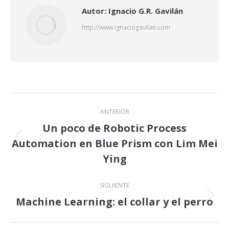
Autor:
Ignacio G.R. Gavilán
http://www.ignaciogavilan.com
Navegación
ANTERIOR
entre
Un poco de Robotic Process
Automation en Blue Prism con Lim Mei
Publicación
publicaciones
anterior:
Ying
SIGUIENTE
Machine Learning: el collar y el perro
Publicación
siguiente: