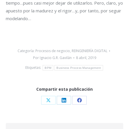
tiempo…pues casi mejor dejar de utilizarlos. Pero, claro, yo
apuesto por la madurez y el rigor…y, por tanto, por seguir
modelando…
Categoría:
Procesos de negocio
,
REINGENIERÍA DIGITAL
Por
Ignacio G.R. Gavilán
8 abril, 2019
Etiquetas:
BPM
Business Process Management
Compartir esta publicación
Share
Share
Share
on
on
on
X
LinkedIn
Facebook