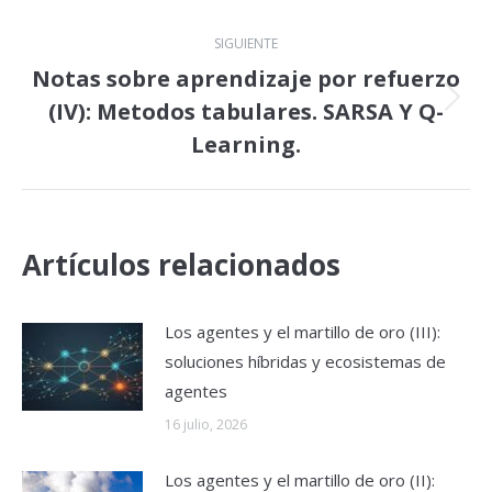
SIGUIENTE
Notas sobre aprendizaje por refuerzo
(IV): Metodos tabulares. SARSA Y Q-
Publicación
siguiente:
Learning.
Artículos relacionados
Los agentes y el martillo de oro (III):
soluciones híbridas y ecosistemas de
agentes
16 julio, 2026
Los agentes y el martillo de oro (II):