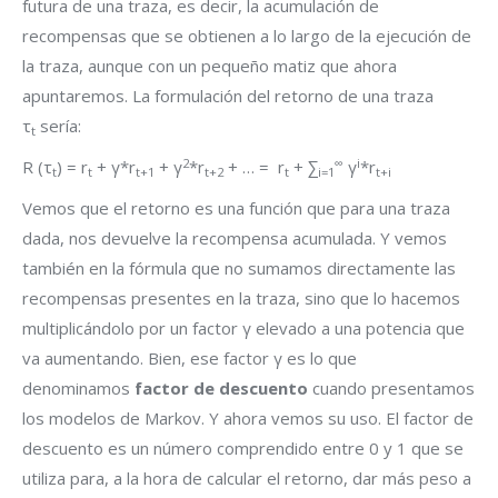
futura de una traza, es decir, la acumulación de
recompensas que se obtienen a lo largo de la ejecución de
la traza, aunque con un pequeño matiz que ahora
apuntaremos. La formulación del retorno de una traza
τ
sería:
t
2
∞
i
R (τ
) = r
+ γ*r
+ γ
*r
+ … = r
+ ∑
γ
*r
t
t
t+1
t+2
t
i=1
t+i
Vemos que el retorno es una función que para una traza
dada, nos devuelve la recompensa acumulada. Y vemos
también en la fórmula que no sumamos directamente las
recompensas presentes en la traza, sino que lo hacemos
multiplicándolo por un factor γ elevado a una potencia que
va aumentando. Bien, ese factor γ es lo que
denominamos
factor de descuento
cuando presentamos
los modelos de Markov. Y ahora vemos su uso. El factor de
descuento es un número comprendido entre 0 y 1 que se
utiliza para, a la hora de calcular el retorno, dar más peso a