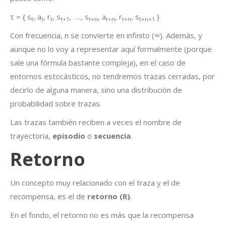
τ = { s
, a
, r
, s
, …, s
, a
, r
, s
}
t
t
t
t+1
t+n
t+n
t+n
t+n+1
Con frecuencia, n se convierte en infinito (∞). Además, y
aunque no lo voy a representar aquí formalmente (porque
sale una fórmula bastante compleja), en el caso de
entornos estocásticos, no tendremos trazas cerradas, por
decirlo de alguna manera, sino una distribución de
probabilidad sobre trazas.
Las trazas también reciben a veces el nombre de
trayectoria,
episodio
o
secuencia
.
Retorno
Un concepto muy relacionado con el traza y el de
recompensa, es el de
retorno (R)
.
En el fondo, el retorno no es más que la recompensa