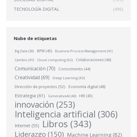
TECNOLOGÍA DIGITAL
(496)
Nube de etiquetas
BPM
(45)
Business Process Management
(41)
Big Data
(38)
Colaboraciones
(46)
Cambio
(41)
Cloud computing
(42)
Comunicación
(70)
Conocimiento
(44)
Creatividad
(69)
Deep Learning
(43)
Dirección de proyectos
(52)
Economía digital
(48)
Estrategia
(61)
HRI
(45)
GenerativeAI
(40)
innovación
(253)
Inteligencia artificial
(306)
Libros
(343)
Internet
(55)
Liderazgo
(150)
Machine Learning
(82)