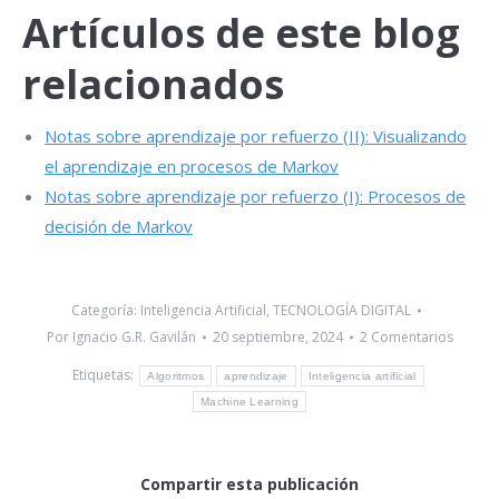
Artículos de este blog
relacionados
Notas sobre aprendizaje por refuerzo (II): Visualizando
el aprendizaje en procesos de Markov
Notas sobre aprendizaje por refuerzo (I): Procesos de
decisión de Markov
Categoría:
Inteligencia Artificial
,
TECNOLOGÍA DIGITAL
Por
Ignacio G.R. Gavilán
20 septiembre, 2024
2 Comentarios
Etiquetas:
Algoritmos
aprendizaje
Inteligencia artificial
Machine Learning
Compartir esta publicación