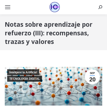
Busca
Notas sobre aprendizaje por
refuerzo (III): recompensas,
trazas y valores
Inteligencia Artificial
SEP
20
TECNOLOGÍA DIGITAL