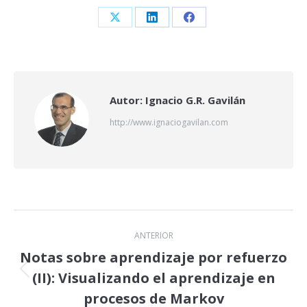
Share
Share
Share
on
on
on
X
LinkedIn
Facebook
Autor:
Ignacio G.R. Gavilán
http://www.ignaciogavilan.com
Navegación
ANTERIOR
entre
Notas sobre aprendizaje por refuerzo
(II): Visualizando el aprendizaje en
Publicación
publicaciones
anterior:
procesos de Markov