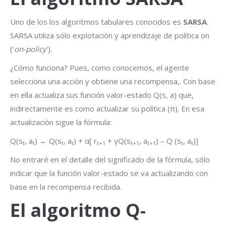
Uno de los los algoritmos tabulares conocidos es
SARSA
.
SARSA utiliza sólo explotación y aprendizaje de política on
(‘
on-policy
‘).
¿Cómo funciona? Pues, como conocemos, el agente
selecciona una acción y obtiene una recompensa,. Con base
en ella actualiza sus función valor-estado Q(s, a) que,
indirectamente es como actualizar su política (π). En esa
actualización sigue la fórmula:
Q(s
, a
) ← Q(s
, a
) + α[ r
+ γQ(s
, a
) – Q (s
, a
)]
t
t
t
t
t+1
t+1
t+1
t
t
No entraré en el detalle del significado de la fórmula, sólo
indicar que la función valor-estado se va actualizando con
base en la recompensa recibida.
El algoritmo Q-