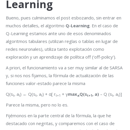
Learning
Bueno, pues culminamos el post esbozando, sin entrar en
muchos detalles, el algoritmo
Q-Learning
. En el caso de
Q-Learning estamos ante uno de esos denominados
algoritmos tabulares (utilizan reglas o tablas en lugar de
redes neuronales), utiliza tanto explotación como
exploración y un aprendizaje de política off (‘off-policy’).
A priori, el funcionamiento va a ser muy similar al de SARSA
y, si nos nos fijamos, la fórmula de actualización de las
funciones valor-estado parece la misma
Q(s
, a
) ← Q(s
, a
) + α[ r
+ γ
max
Q(s
, a)
– Q (s
, a
)]
t
t
t
t
t+1
a
t+1
t
t
Parece la misma, pero no lo es.
Fijémonos en la parte central de la fórmula, la que he
destacado con negritas, y comparemos con el caso de