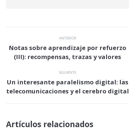
Navegación
ANTERIOR
entre
Notas sobre aprendizaje por refuerzo
Publicación
(III): recompensas, trazas y valores
publicaciones
anterior:
SIGUIENTE
Un interesante paralelismo digital: las
Publicación
telecomunicaciones y el cerebro digital
siguiente:
Artículos relacionados