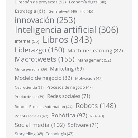
Dirección de proyectos
(52)
Economía digital
(48)
Estrategia
(61)
HRI
(45)
GenerativeAI
(40)
innovación
(253)
Inteligencia artificial
(306)
Libros
(343)
Internet
(55)
Liderazgo
(150)
Machine Learning
(82)
Macrotweets
(155)
Management
(52)
Marketing
(69)
Marca personal
(39)
Modelo de negocio
(82)
Motivación
(47)
Procesos de negocio
(47)
Neurociencia
(39)
Redes sociales
(71)
Productividad
(39)
Robots
(148)
Robotic Process Automation
(44)
Robótica
(97)
Robots sociales
(42)
RPA
(43)
Social media
(102)
Software
(71)
Storytelling
(48)
Tecnología
(47)