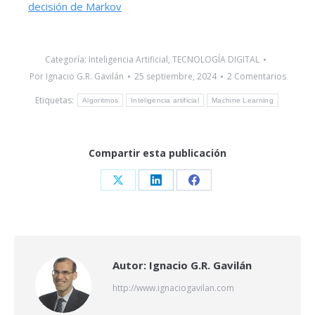
decisión de Markov
Categoría:
Inteligencia Artificial
,
TECNOLOGÍA DIGITAL
Por
Ignacio G.R. Gavilán
25 septiembre, 2024
2 Comentarios
Etiquetas:
Algoritmos
Inteligencia artificial
Machine Learning
Compartir esta publicación
Share
Share
Share
on
on
on
X
LinkedIn
Facebook
Autor:
Ignacio G.R. Gavilán
http://www.ignaciogavilan.com