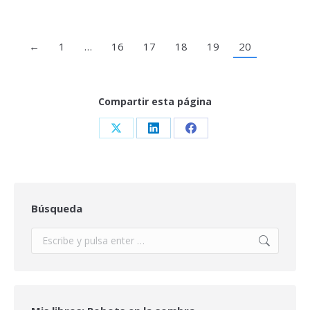
←
1
…
16
17
18
19
20
Compartir esta página
Share
Share
Share
on
on
on
X
LinkedIn
Facebook
Búsqueda
Buscar: