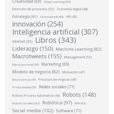
Creatividad
(69)
Deep Learning
(43)
Dirección de proyectos
(52)
Economía digital
(48)
Estrategia
(61)
HRI
(45)
GenerativeAI
(40)
innovación
(254)
Inteligencia artificial
(307)
Libros
(343)
Internet
(55)
Liderazgo
(150)
Machine Learning
(82)
Macrotweets
(155)
Management
(52)
Marketing
(69)
Marca personal
(39)
Modelo de negocio
(82)
Motivación
(47)
Procesos de negocio
(47)
Neurociencia
(39)
Redes sociales
(71)
Productividad
(39)
Robots
(148)
Robotic Process Automation
(44)
Robótica
(97)
Robots sociales
(42)
RPA
(43)
Social media
(102)
Software
(71)