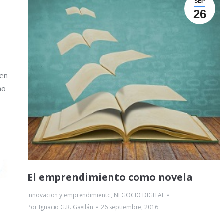
SEP
26
 en
no
El emprendimiento como novela
Innovacion y emprendimiento
,
NEGOCIO DIGITAL
Por
Ignacio G.R. Gavilán
26 septiembre, 2016