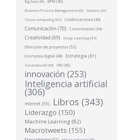
BPM
(45)
Big Data
(38)
Business Process Management
(41)
Cambio
(41)
Colaboraciones
(46)
Cloud computing
(42)
Comunicación
(70)
Conocimiento
(44)
Creatividad
(69)
Deep Learning
(43)
Dirección de proyectos
(52)
Estrategia
(61)
Economía digital
(48)
HRI
(45)
GenerativeAI
(40)
innovación
(253)
Inteligencia artificial
(306)
Libros
(343)
Internet
(55)
Liderazgo
(150)
Machine Learning
(82)
Macrotweets
(155)
Management
(52)
Marca personal
(39)